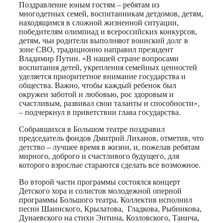
Поздравление юным гостям – ребятам из
многодетных семей, воспитанникам детдомов, детям,
находящимся в сложной жизненной ситуации,
победителям олимпиад и всероссийских конкурсов,
детям, чьи родители выполняют воинский долг в
зоне СВО, традиционно направил президент
Владимир Путин. «В нашей стране вопросами
воспитания детей, укрепления семейных ценностей
уделяется приоритетное внимание государства и
общества. Важно, чтобы каждый ребенок был
окружен заботой и любовью, рос здоровым и
счастливым, развивал свои таланты и способности»,
– подчеркнул в приветствии глава государства.
Собравшихся в Большом театре поздравил
председатель фондов Дмитрий Лиханов, отметив, что
детство – лучшее время в жизни, и, пожелав ребятам
мирного, доброго и счастливого будущего, для
которого взрослые стараются сделать все возможное.
Во второй части программы состоялся концерт
Детского хора и солистов молодежной оперной
программы Большого театра. Коллектив исполнил
песни Шаинского, Крылатова, Гладкова, Рыбникова,
Дунаевского на стихи Энтина, Козловского, Танича,