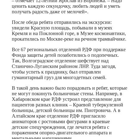
– отмечает 12-летний Ярослав из Воронежа. – Надо
ценить каждую секундочку, любить людей и уметь
получать радость даже от мелочей».
После обеда ребята отправились на экскурсии:
увидели Красную площадь, побывали в музеях
Кремля и на Поклонной горе, в Музее космонавтики,
прокатились по Москве-реке на речном трамвайчике.
Все 67 региональных отделений РДФ при поддержке
Фонда защиты детей позаботились о подопечных.
Так, Волгоградское отделение шефствует над
Станично-Луганским районом ЛНР. Туда загодя,
чтобы успеть к празднику, был отправлен
гуманитарный груз для многодетных семей.
В такой день важно было порадовать и ребят, которые
не могут покинуть больничные стены. Например, в
Хабаровском крае РДФ устроил представление для
пациентов разных клиник – Краевой туберкулезной
больницы, детской больницы им. Пиотровича. А в
Алтайском крае отделение РДФ пригласило
аниматоров с ростовыми фигурами в краевые
детские спецучреждения, где лечатся ребята с
поражением опорно-двигательного аппарата и
ментальными нарушениями…