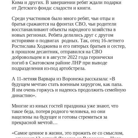
Кима и других. В завершении ребят ждали подарки
от Детского фонда: сладости и книги.
Среди участников было много ребят, чьи отцы и
братья сражаются на фронтах СВО, чьи родители
восстанавливают объекты народного хозяйства в
новых регионах. Ребята делились друг с другом
историями о подвигах родных. Так, отец 16-летнего
Ростислава Ходжиева и его пятерых братьев и сестер,
в прошлом десантник, отправился на СВО
добровольцем и в августе 2022 года героически
погиб в Сватовском районе ЛНР при выводе
подразделения из-под артобстрела.
А 11-летняя Варвара из Воронежа рассказала: «В
будущем мечтаю стать военным хирургом, как папа.
Я им очень горжусь и надеюсь продолжить семейную
династию».
Многие из юных гостей праздника уже знают, что
такое беда, потеря родного человека, но они
нацелены на будущее и готовы стремиться за
прекрасной мечтой…
«Самое ценное в жизни, это прожить ее со смыслом,