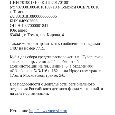
ИНН 7019017106 КПП 701701001
р/с 40703810864010109710 в Томском ОСБ № 8616
г. Томск
к/с 30101810800000000606
БИК 046902606
ОГРН 1027000001841
Юр. адрес:
634041, г. Томск, пр. Кирова, 41
Также можно отправить sms-сообщение с цифрами
1487 на номер 7715.
Кубы для сбора средств расположены в «Губернской
аптеке» на пр. Ленина, 54, в областной
администрации на пл. Ленина, 6, в отделениях
«Сбербанка» №№116 и 162 — на Иркутском тракте,
175а, и Московском тракте, 5/6.
Все подробности о деятельности регионального
отделения Российского детского фонда можно найти
на сайте организации.
Источник:
http://news.vtomske.ru/