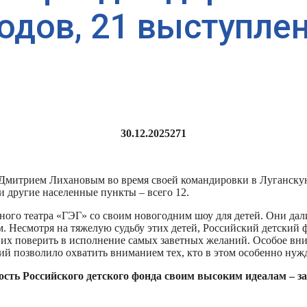
одов, 21 выступле
30.12.2025
271
м Дмитрием Лихановым во время своей командировки в Луганску
и другие населенные пункты – всего 12.
адного театра «ГЭГ» со своим новогодним шоу для детей. Они д
. Несмотря на тяжелую судьбу этих детей, Российский детский 
и их поверить в исполнение самых заветных желаний. Особое вн
 позволило охватить вниманием тех, кто в этом особенно нужд
сть Российского детского фонда своим высоким идеалам – за