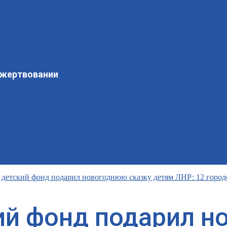
ожертвовании
 детский фонд подарил новогоднюю сказку детям ЛНР: 12 город
ий фонд подарил н