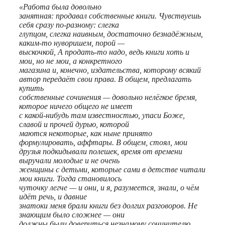
«Работа была довольно
занятная: продавал собственные книги. Чувствуешь
себя сразу по-разному: слегка
глупцом, слегка наивным, достаточно безнадёжным,
каким-то нуворишем, порой —
выскочкой, А продать-то надо, ведь книги хоть и
мои, но не мои, а конкретного
магазина и, конечно, издательства, которому всякий
автор передаёт свои права. В общем, предлагать
купить
собственные сочинения — довольно нелёгкое бремя,
которое ничего общего не имеет
с какой-нибудь там известностью, упаси Боже,
славой и прочей дурью, которой
маются некоторые, как ныне принято
формулировать, аффтары. В общем, стоял, мои
друзья подкидывали полешек, время от времени
выручали молодые и не очень
женщины с детьми, которые сами в детстве читали
мои книги. Тогда становилось
чуточку легче — и они, и я, разумеется, знали, о чём
идёт речь, и давние
знатоки меня брали книги без долгих разговоров. Не
знающим было сложнее — они
должны были довериться незнамому сочинителю,