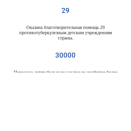
29
Оказана благотворительная помощь 29
противотуберкулезным детским учреждениям
страны.
30000
Передано детям больным сахарным диабетом более
30000 упаковок тест-полосок к глюкометрам.
652
652 больным детям оплачены транспортные расходы
для переезда к месту лечения и реабилитации.