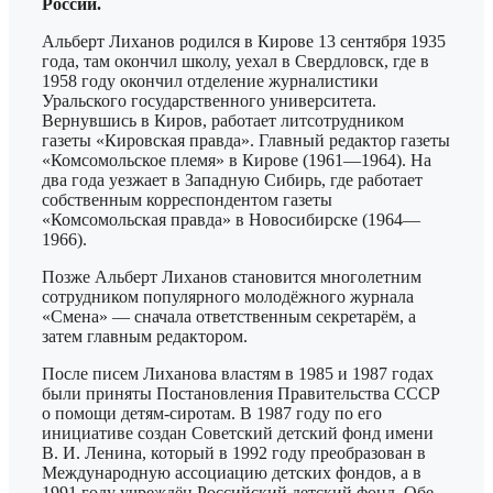
России.
Альберт Лиханов родился в Кирове 13 сентября 1935
года, там окончил школу, уехал в Свердловск, где в
1958 году окончил отделение журналистики
Уральского государственного университета.
Вернувшись в Киров, работает литсотрудником
газеты «Кировская правда». Главный редактор газеты
«Комсомольское племя» в Кирове (1961—1964). На
два года уезжает в Западную Сибирь, где работает
собственным корреспондентом газеты
«Комсомольская правда» в Новосибирске (1964—
1966).
Позже Альберт Лиханов становится многолетним
сотрудником популярного молодёжного журнала
«Смена» — сначала ответственным секретарём, а
затем главным редактором.
После писем Лиханова властям в 1985 и 1987 годах
были приняты Постановления Правительства СССР
о помощи детям-сиротам. В 1987 году по его
инициативе создан Советский детский фонд имени
В. И. Ленина, который в 1992 году преобразован в
Международную ассоциацию детских фондов, а в
1991 году учреждён Российский детский фонд. Обе