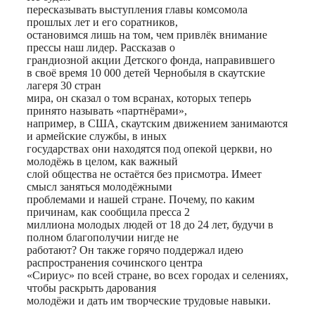
пересказывать выступления главы комсомола
прошлых лет и его соратников,
остановимся лишь на том, чем привлёк внимание
прессы наш лидер. Рассказав о
грандиозной акции Детского фонда, направившего
в своё время 10 000 детей Чернобыля в скаутские
лагеря 30 стран
мира, он сказал о том всранах, которых теперь
принято называть «партнёрами»,
например, в США, скаутским движением занимаются
и армейские службы, в иных
государствах они находятся под опекой церкви, но
молодёжь в целом, как важный
слой общества не остаётся без присмотра. Имеет
смысл заняться молодёжными
проблемами и нашей стране. Почему, по каким
причинам, как сообщила пресса 2
миллиона молодых людей от 18 до 24 лет, будучи в
полном благополучии нигде не
работают? Он также горячо поддержал идею
распространения сочинского центра
«Сириус» по всей стране, во всех городах и селениях,
чтобы раскрыть дарования
молодёжи и дать им творческие трудовые навыки.