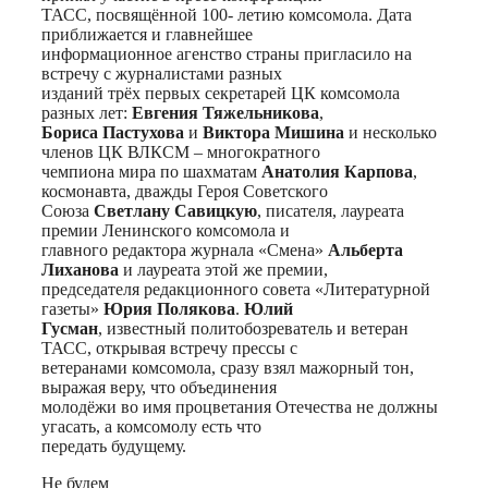
ТАСС, посвящённой 100- летию комсомола. Дата
приближается и главнейшее
информационное агенство страны пригласило на
встречу с журналистами разных
изданий трёх первых секретарей ЦК комсомола
разных лет:
Евгения Тяжельникова
,
Бориса Пастухова
и
Виктора Мишина
и несколько
членов ЦК ВЛКСМ – многократного
чемпиона мира по шахматам
Анатолия Карпова
,
космонавта, дважды Героя Советского
Союза
Светлану Савицкую
, писателя, лауреата
премии Ленинского комсомола и
главного редактора журнала «Смена»
Альберта
Лиханова
и лауреата этой же премии,
председателя редакционного совета «Литературной
газеты»
Юрия Полякова
.
Юлий
Гусман
, известный политобозреватель и ветеран
ТАСС, открывая встречу прессы с
ветеранами комсомола, сразу взял мажорный тон,
выражая веру, что объединения
молодёжи во имя процветания Отечества не должны
угасать, а комсомолу есть что
передать будущему.
Не будем