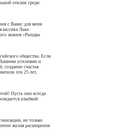
ольшой отклик среди
ия с Вами: для меня
классика Льва
ного звания «Рыцарь
ссийского общества. Если
я Вашими усилиями и
, создание счастья
вятили эти 25 лет,
той! Пусть они всегда
овождается улыбкой
ганизации, не только
ренне желая расширения