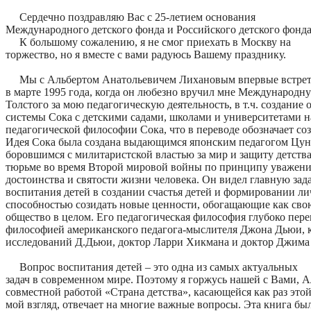
Сердечно поздравляю Вас с 25-летием основания
Международного детского фонда и Российского детского фонда
К большому сожалению, я не смог приехать в Москву на
торжество, но я вместе с вами радуюсь Вашему празднику.
Мы с Альбертом Анатольевичем Лихановым впервые встрет
в марте 1995 года, когда он любезно вручил мне Международну
Толстого за мою педагогическую деятельность, в т.ч. создание 
системы Сока с детскими садами, школами и университетами н
педагогической философии Сока, что в переводе обозначает со
Идея Сока была создана выдающимся японским педагогом Цун
боровшимся с милитаристской властью за мир и защиту детства
тюрьме во время Второй мировой войны по принципу уважени
достоинства и святости жизни человека. Он видел главную зад
воспитания детей в создании счастья детей и формировании ли
способностью созидать новые ценности, обогащающие как свою
общество в целом. Его педагогическая философия глубоко пере
философией американского педагога-мыслителя Джона Дьюи, 
исследований Д.Дьюи, доктор Ларри Хикмана и доктор Джима
Вопрос воспитания детей – это одна из самых актуальных
задач в современном мире. Поэтому я горжусь нашей с Вами, 
совместной работой «Страна детства», касающейся как раз этой
мой взгляд, отвечает на многие важные вопросы. Эта книга был