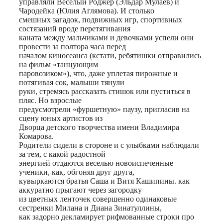
управляли Веселый Роджер (Эльдар Мулаев) и
Чародейка (Юлия Аглямова). И столько
смешных загадок, подвижных игр, спортивных
состязаний вроде перетягивания
каната между мальчиками и девочками успели они
провести за полтора часа перед
началом киносеанса (кстати, ребятишки отправились
на фильм «танцующим
паровозиком»), что, даже уплетая пирожные и
потягивая сок, малыши тянули
руки, стремясь рассказать стишок или пуститься в
пляс. Но взрослые
предусмотрели «фуршетную» паузу, пригласив на
сцену юных артистов из
Дворца детского творчества имени Владимира
Комарова.
Родители сидели в стороне и с улыбками наблюдали
за тем, с какой радостной
энергией отдаются веселью новоиспеченные
ученики, как, обгоняя друг друга,
кувыркаются братья Саша и Витя Кашипины. как
аккуратно прыгают через загородку
из цветных ленточек совершенно одинаковые
сестренки Милана и Диана Зинатуллины,
как задорно декламирует рифмованные строки про