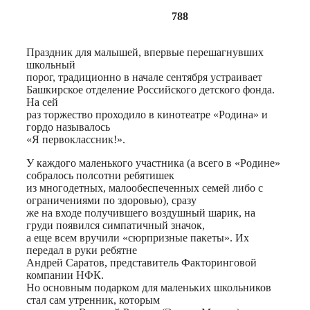
788
Праздник для малышей, впервые перешагнувших
школьный
порог, традиционно в начале сентября устраивает
Башкирское отделение Российского детского фонда.
На сей
paз торжество проходило в кинотеатре «Родина» и
гордо называлось
«Я первоклассник!».
У каждого маленького участника (а всего в «Родине»
собралось полсотни ребятишек
из многодетных, малообеспеченных семей либо с
ограничениями по здоровью), сразу
же на входе получившего воздушный шарик, на
груди появился симпатичный значок,
а еще всем вручили «сюрпризные пакеты». Их
передал в руки ребятне
Андрей Саратов, представитель Факторинговой
компании НФК.
Но основным подарком для маленьких школьников
стал сам утренник, которым