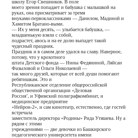
школу Егор Свешников. В поле
моего зрения попадает и бабушка с малышкой на
руках, она присматривает за тремя
внуками-первоклассниками — Данилом, Мадиной и
Хамитом Братано-выми.
— Их у меня десять, — улыбается бабушка, —
младшенькую взяли с собой,
подрастет, авось и на ее долю выпадет такой
чудесный праздник.
Праздник и в самом деле удался на славу. Наверное,
потому, что у крохотного
штата Детского фонда — Нины Федяниной, Ляйсан
Фазыловой и Ольги Николаевой —
так много друзей, которые от всей души помогают
ребятишкам. Это и
Республиканское отделение общероссийской
общественной организации «Деловая
Россия’, и Уфимский полиграфкомбинат, и
медицинское предприятие
«Нейрон-2», и сам кинотеатр, естественно, где гостей
встречала
заместитель директора «Родины» Рида Утяшева. Ну а
рядом с этими
учреждениями — две девочки из Башкирского
педагогического университета имени