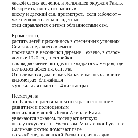
лаской своих девчонок и мальчишек окружил Раиль.
Накормить, одеть, отправить в
школу и детский сад, присмотреть, если заболеют –
уже несколько лет многодетный
отец справляется с этими обязанностями сам.
Кроме этого,
растить детей приходилось в стесненных условиях.
Семья до недавнего времени
проживала в небольшой деревне Нехаево, в старом
домике 1920 года постройки
площадью менее пятидесяти квадратных метров, где
нет водоснабжения, санузла.
Отапливается дом печью. Ближайшая школа в пяти
километрах, ближайшая
музыкальная школа в 14 километрах.
Несмотря на
это Раиль старается заниматься разносторонним
развитием и полноценным
воспитанием детей. Дочки Алина и Камила
увлекаются вокалом, посещают детскую
школу искусств в п. Увельском. Мальчишки Руслан и
Салимьян охотно помогают папе
по хозяйству, маленький Ризван ходит в садик.