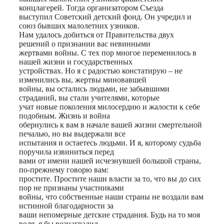
концлагерей. Тогда организатором Съезда
выступил Советский детский фонд. Он учредил и
союз бывших малолетних узников.
Нам удалось добиться от Правительства двух
решений о признании вас невинными
жертвами войны. С тех пор многое переменилось в
нашей жизни и государственных
устройствах. Но я с радостью констатирую – не
изменились вы, жертвы миновавшей
войны, вы остались людьми, не забывшими
страданий, вы стали учителями, которые
учат новые поколения милосердию и жалости к себе
подобным. Жизнь и война
обернулись к вам в начале вашей жизни смертельной
печалью, но вы выдержали все
испытания и остаетесь людьми. И я, которому судьба
поручила извиниться перед
вами от имени нашей исчезнувшей большой страны,
по-прежнему говорю вам:
простите. Простите наши власти за то, что вы до сих
пор не признаны участниками
войны, что собственные наши страны не воздали вам
истинной благодарности за
ваши непомерные детские страдания. Будь на то моя
воля, я бы вознаградил