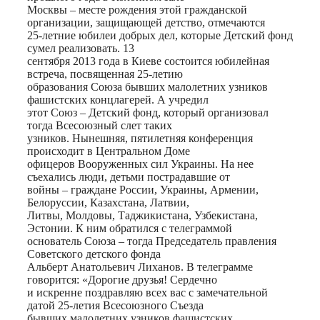
Москвы – месте рождения этой гражданской
организации, защищающей детство, отмечаются
25-летние юбилеи добрых дел, которые Детский фонд
сумел реализовать. 13
сентября 2013 года в Киеве состоится юбилейная
встреча, посвященная 25-летию
образования Союза бывших малолетних узников
фашистских концлагерей. А учредил
этот Союз – Детский фонд, который организовал
тогда Всесоюзный слет таких
узников. Нынешняя, пятилетняя конференция
происходит в Центральном Доме
офицеров Вооруженных сил Украины. На нее
съехались люди, детьми пострадавшие от
войны – граждане России, Украины, Армении,
Белоруссии, Казахстана, Латвии,
Литвы, Молдовы, Таджикистана, Узбекистана,
Эстонии. К ним обратился с телеграммой
основатель Союза – тогда Председатель правления
Советского детского фонда
Альберт Анатольевич Лиханов. В телеграмме
говорится: «Дорогие друзья! Сердечно
и искренне поздравляю всех вас с замечательной
датой 25-летия Всесоюзного Съезда
бывших малолетних узников фашистских