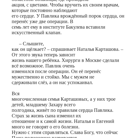
акция, с цветами. Чтобы вручить их своим врачам,
которые постоянно наблюдают
его сердце. У Павлика врождённый порок сердца, он
перенёс уже две операции. В
семь лет ему в институте Бакулева вставили
искусственный клапан.
– Слышите,
как он щёлкает? – спрашивает Наталья Карташова. –
От этого звука теперь зависит
жизнь нашего ребёнка. Хирурги в Москве сделали
всё возможное. Павлик очень
изменился после операции. Он её перенёс
мужественно и стойко. Мы с мужем не
сдерживали слёз, а он нас успокаивал.
Вся
многочисленная семья Карташовых, а у них трое
детей, младшему Захару всего
полгодика, живёт по правилам сердца Павлика.
Страх за жизнь сына изменил их
отношение и к самой жизни. Наталья и Евгений
много не говорят о его болезни.
Нужно с этим справляться. Слава Богу, что сейчас
Паша полноценно развивается,