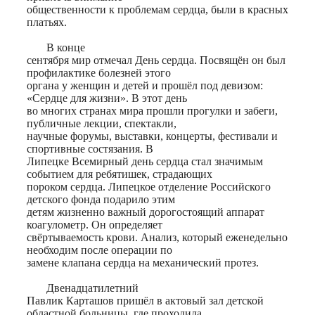
общественности к проблемам сердца, были в красных
платьях.
В конце
сентября мир отмечал День сердца. Посвящён он был
профилактике болезней этого
органа у женщин и детей и прошёл под девизом:
«Сердце для жизни». В этот день
во многих странах мира прошли прогулки и забеги,
публичные лекции, спектакли,
научные форумы, выставки, концерты, фестивали и
спортивные состязания. В
Липецке Всемирный день сердца стал значимым
событием для ребятишек, страдающих
пороком сердца. Липецкое отделение Российского
детского фонда подарило этим
детям жизненно важный дорогостоящий аппарат
коагулометр. Он определяет
свёртываемость крови. Анализ, который еженедельно
необходим после операции по
замене клапана сердца на механический протез.
Двенадцатилетний
Павлик Карташов пришёл в актовый зал детской
областной больницы, где проходила