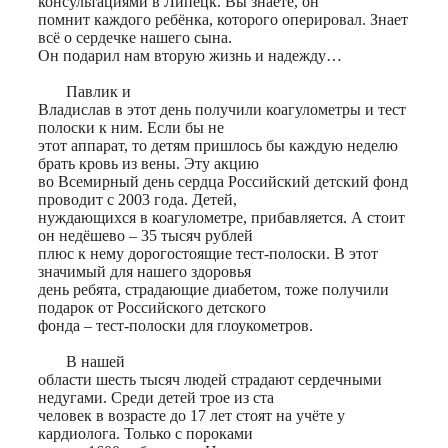
консультациями в Липецк. Вы знаете, он
помнит каждого ребёнка, которого оперировал. Знает
всё о сердечке нашего сына.
Он подарил нам вторую жизнь и надежду…
Павлик и
Владислав в этот день получили коагулометры и тест
полоски к ним. Если бы не
этот аппарат, то детям пришлось бы каждую неделю
брать кровь из вены. Эту акцию
во Всемирный день сердца Российский детский фонд
проводит с 2003 года. Детей,
нуждающихся в коагулометре, прибавляется. А стоит
он недёшево – 35 тысяч рублей
плюс к нему дорогостоящие тест-полоски. В этот
значимый для нашего здоровья
день ребята, страдающие диабетом, тоже получили
подарок от Российского детского
фонда – тест-полоски для глоукометров.
В нашей
области шесть тысяч людей страдают сердечными
недугами. Среди детей трое из ста
человек в возрасте до 17 лет стоят на учёте у
кардиолога. Только с пороками