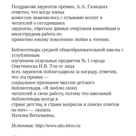
Поздравляя лауреатов премии, А.А. Галицких
отметил, что когда члены
комиссии знакомились с отзывами коллег и
читателей о сегодняшних
лауреатах, обретала зримые очертания важнейшая и
многотрудная работа по
привитию юному поколению любви к чтению.
Библиотекарь средней общеобразовательной школы с
углублённым
изучением отдельных предметов № 1 города
Омутнинска Н.В. Тэн от лица
всех лауреатов поблагодарила за награду, отметив,
что эта премия —
социальное признание миссии детского
библиотекаря. «Я люблю своих
читателей и свою работу, потому что школьный
библиотекарь всегда в
стране детства, в стране вопросов и поиске ответов
на них» — сказала
Наталья Витальевна.
Источник: http://www.ako.kirov.ru