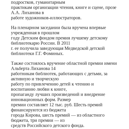
подростков, гуманитарным
практикам организации чтения, книге и сцене, прозе
А.А. Лиханова в
работе художников-иллюстраторов.
На пленарном заседании была вручена впервые
учрежденная в прошлом
году Детским фондом премия лучшему детскому
библиотекарю России. В 2011
г. ее получила заведующая Медведской детской
библиотеки Г.Г. Фоминых.
Также состоялось вручение областной премии имени
Альберта Лиханова 14
работникам библиотек, работающих с детьми, за
активную и творческую
работу по привлечению детей к чтению и
воспитанию любви к книге,
пропаганду лучших произведений и внедрение
инновационных форм. Размер
премии составляет 12 тыс. руб. Шесть премий
финансируются из бюджета
города Кирова, шесть премий — из областного
бюджета, три премии — из
средств Российского детского фонда.