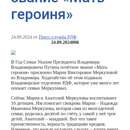
героиня»
24.09.2024
от
Пресс-служба РДФ
24.09.2024
806
В Год Семьи Указом Президента Владимира
Владимировича Путина почётное звание «Мать-
героиня» присвоено Марии Викторовне Меркуловой
из Владимира. Ходатайство об этом подавало
Владимирское отделение РДФ, которое уже много лет
опекает семью Меркуловых.
Сейчас Мария и Анатолий Меркуловы воспитывают
10 детишек. Им помогает свекровь Марии – Надежда
Ивановна Меркулова, которая сама из многодетной
семьи, родилась десятой по счёту, у самой у неё трое
детей, Анатолий – младший. Вот что такое
преемственность, верность традициям предков.
Наверное, это нельзя заставить сделать – хотеть иметь