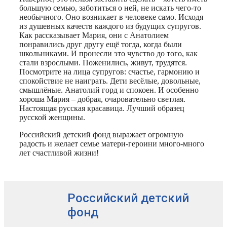
большую семью, заботиться о ней, не искать чего-то
необычного. Оно возникает в человеке само. Исходя
из душевных качеств каждого из будущих супругов.
Как рассказывает Мария, они с Анатолием
понравились друг другу ещё тогда, когда были
школьниками. И пронесли это чувство до того, как
стали взрослыми. Поженились, живут, трудятся.
Посмотрите на лица супругов: счастье, гармонию и
спокойствие не наиграть. Дети весёлые, довольные,
смышлёные. Анатолий горд и спокоен. И особенно
хороша Мария – добрая, очаровательно светлая.
Настоящая русская красавица. Лучший образец
русской женщины.
Российский детский фонд выражает огромную
радость и желает семье матери-героини много-много
лет счастливой жизни!
Российский детский
фонд