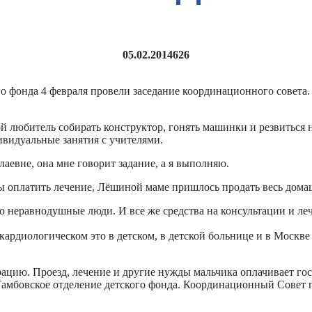
05.02.2014
626
о фонда 4 февраля провели заседание координационного совета.
любитель собирать конструктор, гонять машинки и резвиться на
видуальные занятия с учителями.
лаевне, она мне говорит задание, а я выполняю.
ы оплатить лечение, Лёшиной маме пришлось продать весь домаш
 неравнодушные люди. И все же средства на консультации и леч
в кардиологическом это в детском, в детской больнице и в Москв
ацию. Проезд, лечение и другие нужды мальчика оплачивает гос
в Тамбовское отделение детского фонда. Координационный Совет