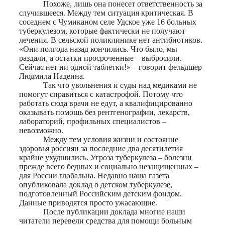
Похоже, лишь она понесет ответственность за
случившееся. Между тем ситуация критическая. В
соседнем с Чумиканом селе Удское уже 16 больных
туберкулезом, которые фактически не получают
лечения. В сельской поликлинике нет антибиотиков.
«Они полгода назад кончились. Что было, мы
раздали, а остатки просроченные – выбросили.
Сейчас нет ни одной таблетки!» – говорит фельдшер
Людмила Надеина.
Так что увольнения и суды над медиками не
помогут справиться с катастрофой. Потому что
работать сюда врачи не едут, а квалифицированно
оказывать помощь без рентгенографии, лекарств,
лабораторий, профильных специалистов –
невозможно.
Между тем условия жизни и состояние
здоровья россиян за последние два десятилетия
крайне ухудшились. Угроза туберкулеза – болезни
прежде всего бедных и социально незащищенных –
для России глобальна. Недавно наша газета
опубликовала доклад о детском туберкулезе,
подготовленный Российским детским фондом.
Данные приводятся просто ужасающие.
После публикации доклада многие наши
читатели перевели средства для помощи больным