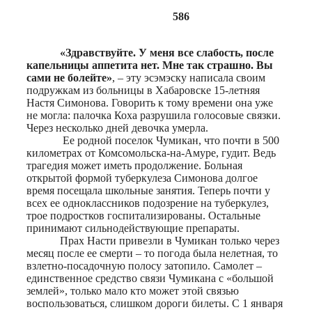
586
«Здравствуйте. У меня все слабость, после
капельницы аппетита нет. Мне так страшно. Вы
сами не болейте»
, – эту эсэмэску написала своим
подружкам из больницы в Хабаровске 15-летняя
Настя Симонова. Говорить к тому времени она уже
не могла: палочка Коха разрушила голосовые связки.
Через несколько дней девочка умерла.
Ее родной поселок Чумикан, что почти в 500
километрах от Комсомольска-на-Амуре, гудит. Ведь
трагедия может иметь продолжение. Больная
открытой формой туберкулеза Симонова долгое
время посещала школьные занятия. Теперь почти у
всех ее одноклассников подозрение на туберкулез,
трое подростков госпитализированы. Остальные
принимают сильнодействующие препараты.
Прах Насти привезли в Чумикан только через
месяц после ее смерти – то погода была нелетная, то
взлетно-посадочную полосу затопило. Самолет –
единственное средство связи Чумикана с «большой
землей», только мало кто может этой связью
воспользоваться, слишком дороги билеты. С 1 января