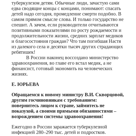
туберкулезом детям. Обычные люди, зачастую сами
едва сводящие концы с концами, понимают: спасать
детей надо сегодня, промедление смерти подобно. В
самом прямом смысле слова. И только государство не
спешит. А зачем, если руководители отчитываются
позитивными показателями по росту рождаемости и
продолжительности жизни, средних зарплат медиков
и благосостояния граждан? Что там погибшая Настя
из далекого села и десятки тысяч других страдающих
ребятишек!
В России наконец воссоздано министерство
здравоохранения, во главе его встал медик, а не
финансист, готовый экономить на человеческих
жизнях.
Е. ЮРЬЕВА
Обращаемся к новому министру В.И. Скворцовой,
другим госчиновникам с требованием:
повернитесь лицом к стране, займитесь не
показухой, а своими прямыми обязанностями –
возрождением системы здравоохранения!
Ежегодно в России заражается туберкулезной
инфекцией 280–290 тыс. детей и подростков.