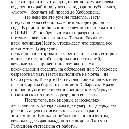
краевое правительство предоставило всем жителям
отдаленных районов, у кого заподозрили туберкулез,
«льготу»: бесплатный проезд до Хабаровска.
Но девочке это уже не помогло. Настя
почувствовала себя плохо еще в ноябре прошлого
года. В районной больнице ее лечили от пневмонии
и ОРВИ, а 22 ноября выписали и разрешили
посещать школьные занятия. Татьяна Рахманова,
врач, лечившая Настю, утверждает, что сделала все
возможное. Туберкулез
нельзя диагностировать без рентгенографии, которой
в поселке нет, и лабораторных исследований,
которые здесь провести невозможно. Ну а
рекомендации съездить на обследование в Хабаровск
безработная мать Насти выполнить не могла – не
было средств. В марте Насте стало совсем плохо, и ее
на санитарном борту отправили в Хабаровск. Врачи
пришли в ужас от состояния пациентки: туберкулез
практически полностью разрушил ее легкие.
После того, как впервые за несколько
десятилетий в Хабаровском крае умер от туберкулеза
ребенок, а целый поселок оказался на грани
эпидемии, в Чумикан прибыли врачи-фтизиатры,
которых здесь давным-давно не видели. Татьяна
Рахманова отстранена от работы.