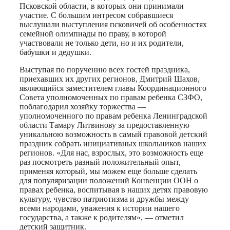
Псковской области, в которых они принимали
участие. С большим интресом собравшиеся
выслушали выступления псковичей об особенностях
семейной олимпиады по праву, в которой
участвовали не только дети, но и их родители,
бабушки и дедушки.
Выступая по поручению всех гостей праздника,
приехавших их других регионов, Дмитрий Шахов,
являющийся заместителем главы Координационного
Совета уполномоченных по правам ребенка СЗФО,
поблагодарил хозяйку торжества —
уполномоченного по правам ребенка Ленинградской
области Тамару Литвинову за предоставленную
уникальною возможность в самый правовой детский
праздник собрать инициативных школьников наших
регионов. «Для нас, взрослых, это возможность еще
раз посмотреть разный положительный опыт,
применяя который, мы можем еще больше сделать
для популяризации положений Конвенции ООН о
правах ребенка, воспитывая в наших детях правовую
культуру, чувство патриотизма и дружбы между
всеми народами, уважения к истории нашего
государства, а также к родителям», — отметил
детский защитник.