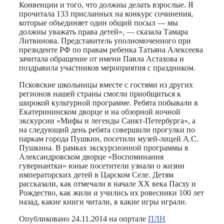
Конвенции и того, что должны делать взрослые. Я
прочитала 133 присланных на конкурс сочинения,
которые объединяет один общий посыл — мы
должны уважать права детей», — сказала Тамара
Литвинова. Представитель уполномоченного при
президенте РФ по правам ребенка Татьяна Алексеева
зачитала обращение от имени Павла Астахова и
поздравила участников мероприятия с праздником.
Псковские школьницы вместе с гостями из других
регионов нашей страны смогли приобщиться к
широкой культурной программе. Ребята побывали в
Екатерининском дворце и на обзорной ночной
экскурсии «Мифы и легенды Санкт-Петербурга», а
на следующий день ребята совершили прогулки по
паркам города Пушкин, посетили музей-лицей А.С.
Пушкина. В рамках экскурсионной программы в
Александровском дворце «Воспоминания
гувернантки» юные посетители узнали о жизни
императорских детей в Царском Селе. Детям
рассказали, как отмечали в начале XX века Пасху и
Рождество, как жили и учились их ровесники 100 лет
назад, какие книги читали, в какие игры играли.
Опубликовано 24.11.2014 на опртале
ПЛН