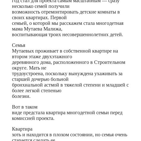
год стал для проекта самым масштабным — сразу
несколько семей получили
возможность отремонтировать детские комнаты в
своих квартирах. Первой
семьей, о которой мы расскажем стала многодетная
мама Мутаева Малижа,
воспитывающая троих несовершеннолетних детей.
Семья
Мутаевых проживает в собственной квартире на
втором этаже двухэтажного
деревянного дома, расположенного в Строительном
округе. Мать не
трудоустроена, поскольку вынуждена ухаживать за
старшей дочерью больной
бронхиальной астмой в тяжелой степени и младшей с
более легкой степенью
болезни.
Вот в таком
виде предстала квартира многодетной семьи перед
комиссией проекта.
Квартира
хоть и находится в плохом состоянии, но семья очень
старается сделать ее