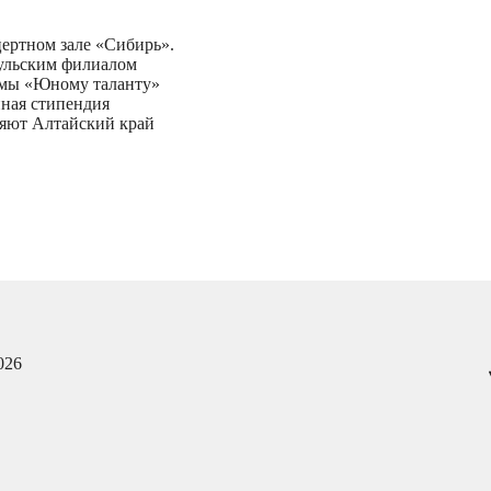
ертном зале «Сибирь».
аульским филиалом
ммы «Юному таланту»
нная стипендия
ляют Алтайский край
026