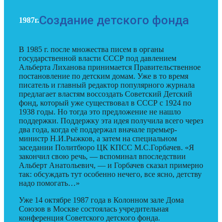
Создание детского фонда
1987г.
В 1985 г. после множества писем в органы
государственной власти СССР под давлением
Альберта Лиханова принимается Правительственное
постановление по детским домам. Уже в то время
писатель и главный редактор популярного журнала
предлагает властям воссоздать Советский Детский
фонд, который уже существовал в СССР с 1924 по
1938 годы. Но тогда это предложение не нашло
поддержки. Поддержку эта идея получила всего через
два года, когда её поддержал вначале премьер-
министр Н.И.Рыжков, а затем на специальном
заседании Политбюро ЦК КПСС М.С.Горбачев. «Я
закончил свою речь, — вспоминал впоследствии
Альберт Анатольевич, — и Горбачев сказал примерно
так: обсуждать тут особенно нечего, все ясно, детству
надо помогать…»
Уже 14 октябре 1987 года в Колонном зале Дома
Союзов в Москве состоялась учредительная
конференция Советского детского фонда.