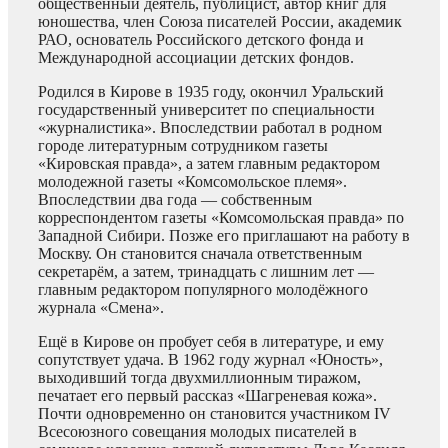
общественный деятель, публицист, автор книг для
юношества, член Союза писателей России, академик
РАО, основатель Российского детского фонда и
Международной ассоциации детских фондов.
Родился в Кирове в 1935 году, окончил Уральский
государственный университет по специальности
«журналистика». Впоследствии работал в родном
городе литературным сотрудником газеты
«Кировская правда», а затем главным редактором
молодежной газеты «Комсомольское племя».
Впоследствии два года — собственным
корреспондентом газеты «Комсомольская правда» по
Западной Сибири. Позже его приглашают на работу в
Москву. Он становится сначала ответственным
секретарём, а затем, тринадцать с лишним лет —
главным редактором популярного молодёжного
журнала «Смена».
Ещё в Кирове он пробует себя в литературе, и ему
сопутствует удача. В 1962 году журнал «Юность»,
выходивший тогда двухмиллионным тиражом,
печатает его первый рассказ «Шагреневая кожа».
Почти одновременно он становится участником IV
Всесоюзного совещания молодых писателей в