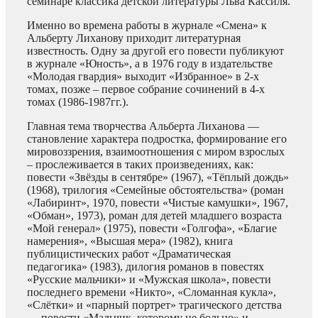
семинаре классика детской литературы Льва Кассиля.
Именно во времена работы в журнале «Смена» к
Альберту Лиханову приходит литературная
известность. Одну за другой его повести публикуют
в журнале «Юность», а в 1976 году в издательстве
«Молодая гвардия» выходит «Избранное» в 2-х
томах, позже – первое собрание сочинений в 4-х
томах (1986-1987гг.).
Главная тема творчества Альберта Лиханова —
становление характера подростка, формирование его
мировоззрения, взаимоотношения с миром взрослых
– прослеживается в таких произведениях, как:
повести «Звёзды в сентябре» (1967), «Тёплый дождь»
(1968), трилогия «Семейные обстоятельства» (роман
«Лабиринт», 1970, повести «Чистые камушки», 1967,
«Обман», 1973), роман для детей младшего возраста
«Мой генерал» (1975), повести «Голгофа», «Благие
намерения», «Высшая мера» (1982), книга
публицистических работ «Драматическая
педагогика» (1983), дилогия романов в повестях
«Русские мальчики» и «Мужская школа», повести
последнего времени «Никто», «Сломанная кукла»,
«Слётки» и «парный портрет» трагического детства
— повести «Мальчик, которому не больно» и