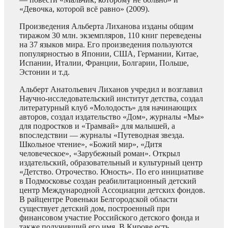
«Девочка, которой всё равно» (2009).
Произведения Альберта Лиханова изданы общим
тиражом 30 млн. экземпляров, 110 книг переведены
на 37 языков мира. Его произведения пользуются
популярностью в Японии, США, Германии, Китае,
Испании, Италии, Франции, Болгарии, Польше,
Эстонии и т.д.
Альберт Анатольевич Лиханов учредил и возглавил
Научно-исследовательский институт детства, создал
литературный клуб «Молодость» для начинающих
авторов, создал издательство «Дом», журналы «Мы»
для подростков и «Трамвай» для малышей, а
впоследствии — журналы «Путеводная звезда.
Школьное чтение», «Божий мир», «Дитя
человеческое», «Зарубежный роман». Открыл
издательский, образовательный и культурный центр
«Детство. Отрочество. Юность». По его инициативе
в Подмосковье создан реабилитационный детский
центр Международной Ассоциации детских фондов.
В райцентре Ровеньки Белгородской области
существует детский дом, построенный при
финансовом участие Российского детского фонда и
также получивший его имя. В Кирове есть