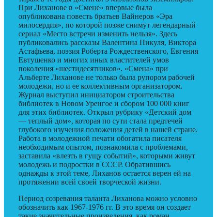
При Лиханове в «Смене» впервые была
опубликована повесть братьев Вайнеров «Эра
милосердия», по которой позже снимут легендарный
сериал «Место встречи изменить нельзя». Здесь
публиковались рассказы Валентина Пикуля, Виктора
Астафьева, поэзия Роберта Рождественского, Евгения
Евтушенко и многих иных властителей умов
поколения «шестидесятников». «Смена» при
Альберте Лиханове не только была рупором рабочей
молодежи, но и ее коллективным организатором.
Журнал выступил инициатором строительства
библиотек в Новом Уренгое и сбором 100 000 книг
для этих библиотек. Открыл рубрику «Детский дом
— теплый дом», которая по сути стала предтечей
глубокого изучения положения детей в нашей стране.
Работа в молодежной печати обогатила писателя
необходимым опытом, познакомила с проблемами,
заставила «влезть в гущу событий», которыми живут
молодежь и подростки в СССР. Обратившись
однажды к этой теме, Лиханов остается верен ей на
протяжении всей своей творческой жизни.
Период созревания таланта Лиханова можно условно
обозначить как 1967-1976 гг. В это время он создает
такие значительные произведения, как роман