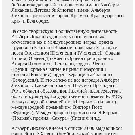
библиотека для детей и юношества имени Альберта
Лиханова. Детская библиотека имени Альберта
Лиханова работает в городе Крымске Краснодарского
края, и Белгороде.
За свою творческую и общественную деятельность
Альберт Лиханов удостоен многочисленных
отечественных и международных наград: ордена
Трудового Красного Знамени, орденами За заслуги
перед Отечеством III степени и IV степеней, Ордена
Почёта, Ордена Дружбы и Ордена преподобного
Андрея Иконописца l степени, Ордена Чести
(Грузия), ордена Святые Кирилл и Мефодий I
степени (Болгария), ордена Франциска Скорины
(Белоруссия). И это далеко не все награды Альберта
Лиханова. Также он отмечен Премией Президента
РФ в области образования, Премией правительства в
области культуры, Государственной премией РСФСР,
международной премией им. М.Горького (Берлин),
международной премией им. Виктора Гюго
(Франция), Международной премией им. Я Корчака
(Польша), премия «Сакура» (Япония) и т.д.
Альберт Лиханов внесён в список 2 000 выдающихся
европейцев XXI века (Кембриджский университет,