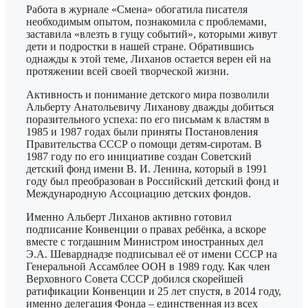
Работа в журнале «Смена» обогатила писателя
необходимым опытом, познакомила с проблемами,
заставила «влезть в гущу событий», которыми живут
дети и подростки в нашей стране. Обратившись
однажды к этой теме, Лиханов остается верен ей на
протяжении всей своей творческой жизни.
Активность и понимание детского мира позволили
Альберту Анатольевичу Лиханову дважды добиться
поразительного успеха: по его письмам к властям в
1985 и 1987 годах были приняты Постановления
Правительства СССР о помощи детям-сиротам. В
1987 году по его инициативе создан Советский
детский фонд имени В. И. Ленина, который в 1991
году был преобразован в Российский детский фонд и
Международную Ассоциацию детских фондов.
Именно Альберт Лиханов активно готовил
подписание Конвенции о правах ребёнка, а вскоре
вместе с тогдашним Министром иностранных дел
Э.А. Шеварднадзе подписывал её от имени СССР на
Генеральной Ассамблее ООН в 1989 году. Как член
Верховного Совета СССР добился скорейшей
ратификации Конвенции и 25 лет спустя, в 2014 году,
именно делегация Фонда – единственная из всех