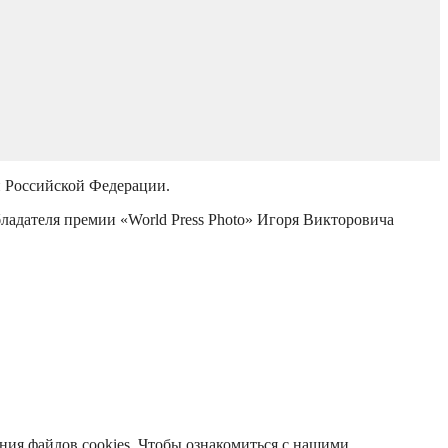
й Российской Федерации.
бладателя премии «World Press Photo» Игоря Викторовича
ания файлов cookies. Чтобы ознакомиться с нашими