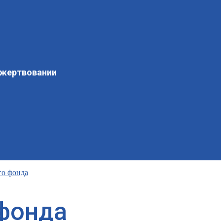
ожертвовании
го фонда
фонда