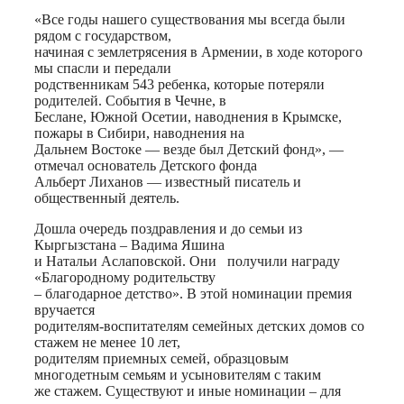
«Все годы нашего существования мы всегда были
рядом с государством,
начиная с землетрясения в Армении, в ходе которого
мы спасли и передали
родственникам 543 ребенка, которые потеряли
родителей. События в Чечне, в
Беслане, Южной Осетии, наводнения в Крымске,
пожары в Сибири, наводнения на
Дальнем Востоке — везде был Детский фонд», —
отмечал основатель Детского фонда
Альберт Лиханов — известный писатель и
общественный деятель.
Дошла очередь поздравления и до семьи из
Кыргызстана – Вадима Яшина
и Натальи Аслаповской. Они получили награду
«Благородному родительству
– благодарное детство». В этой номинации премия
вручается
родителям-воспитателям семейных детских домов со
стажем не менее 10 лет,
родителям приемных семей, образцовым
многодетным семьям и усыновителям с таким
же стажем. Существуют и иные номинации – для