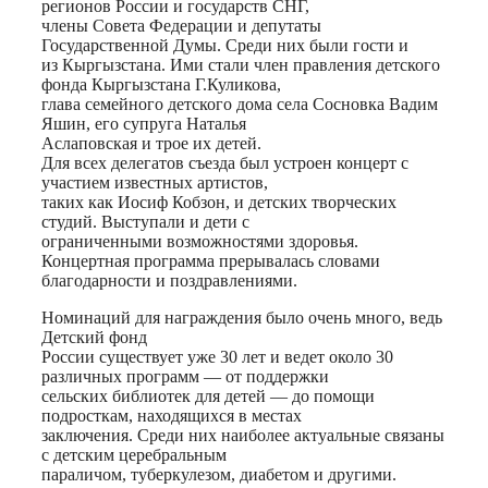
регионов России и государств СНГ,
члены Совета Федерации и депутаты
Государственной Думы. Среди них были гости и
из Кыргызстана. Ими стали член правления детского
фонда Кыргызстана Г.Куликова,
глава семейного детского дома села Сосновка Вадим
Яшин, его супруга Наталья
Аслаповская и трое их детей.
Для всех делегатов съезда был устроен концерт с
участием известных артистов,
таких как Иосиф Кобзон, и детских творческих
студий. Выступали и дети с
ограниченными возможностями здоровья.
Концертная программа прерывалась словами
благодарности и поздравлениями.
Номинаций для награждения было очень много, ведь
Детский фонд
России существует уже 30 лет и ведет около 30
различных программ — от поддержки
сельских библиотек для детей — до помощи
подросткам, находящихся в местах
заключения. Среди них наиболее актуальные связаны
с детским церебральным
параличом, туберкулезом, диабетом и другими.