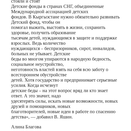
стояли и стоят
Детские фонды в странах СНГ, объединенные
Международной ассоциацией детских
фондов. В Кыргызстане нужно обязательно развивать
Детский фонд, чтобы он
помогал выжить, выстоять в жизни, сохранить
здоровье, получить образование
тысячам детей, нуждающимся в защите и поддержке
взрослых. Ведь количество
нуждающихся – беспризорников, сирот, инвалидов,
больных не убывает. Детские
беды во многом упираются в народную бедность,
социальное неустройство,
неготовность властей взять на себя всю заботу о
всестороннем обустройстве
детей. Хотя государство и предпринимает серьезные
усилия. Когда исчезнут
детские беды – на этот вопрос вряд ли кто знает
ответ. А это значит, надо
удесятерять силы, искать новые возможности, новых
друзей и помощников, новых
благотворителей, новые идеи в работе по спасению
детства», — добавил В. Яшин.
Алина Благова