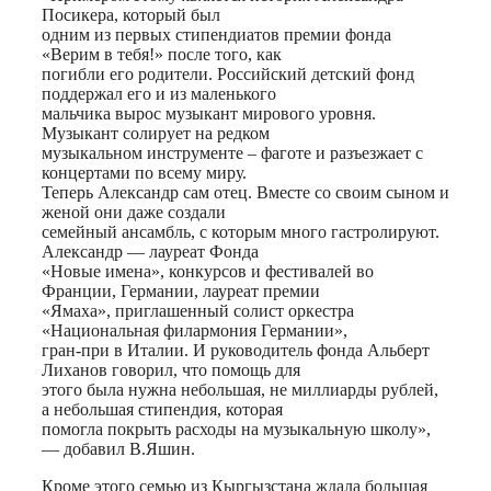
Посикера, который был
одним из первых стипендиатов премии фонда
«Верим в тебя!» после того, как
погибли его родители. Российский детский фонд
поддержал его и из маленького
мальчика вырос музыкант мирового уровня.
Музыкант солирует на редком
музыкальном инструменте – фаготе и разъезжает с
концертами по всему миру.
Теперь Александр сам отец. Вместе со своим сыном и
женой они даже создали
семейный ансамбль, с которым много гастролируют.
Александр — лауреат Фонда
«Новые имена», конкурсов и фестивалей во
Франции, Германии, лауреат премии
«Ямаха», приглашенный солист оркестра
«Национальная филармония Германии»,
гран-при в Италии. И руководитель фонда Альберт
Лиханов говорил, что помощь для
этого была нужна небольшая, не миллиарды рублей,
а небольшая стипендия, которая
помогла покрыть расходы на музыкальную школу»,
— добавил В.Яшин.
Кроме этого семью из Кыргызстана ждала большая