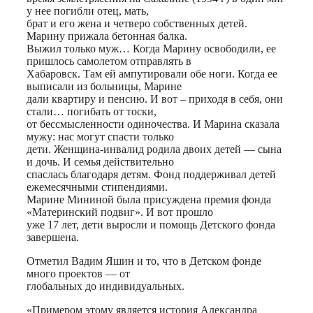
у нее погибли отец, мать,
брат и его жена и четверо собственных детей.
Марину прижала бетонная балка.
Выжил только муж… Когда Марину освободили, ее
пришлось самолетом отправлять в
Хабаровск. Там ей ампутировали обе ноги. Когда ее
выписали из больницы, Марине
дали квартиру и пенсию. И вот – приходя в себя, они
стали… погибать от тоски,
от бессмысленности одиночества. И Марина сказала
мужу: нас могут спасти только
дети. Женщина-инвалид родила двоих детей — сына
и дочь. И семья действительно
спаслась благодаря детям. Фонд поддерживал детей
ежемесячными стипендиями.
Марине Мининой была присуждена премия фонда
«Материнский подвиг». И вот прошло
уже 17 лет, дети выросли и помощь Детского фонда
завершена.
Отметил Вадим Яшин и то, что в Детском фонде
много проектов — от
глобальных до индивидуальных.
«Примером этому является история Александра