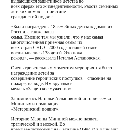
выдающихся защитников детства во
всех сферах его жизнедеятельности. Работа семейных
детских домов — поистине
гражданский подвиг.
«Были награждены 18 семейных детских домов из
России, а также наша
семья. Именно там мы узнали, что у нас самая
многочисленная приемная семья из
всех стран СНГ. С 2000 года в нашей семье
воспитывались 138 детей. Это пока
рекорд», — рассказала Наталья Аслаповская.
Очень трогательным моментом мероприятия было
награждение детей за
совершение героических поступков – спасение на
пожаре, на воде. Им вручалась
медаль «За детское мужество».
Запомнилась Наталье Аслаповской история семьи
Мининых и номинация
«Материнский подвиг».
Историю Марины Мининой можно назвать
трагической и высокой. Во
время землетрясения на Сахалине (1994 г) в один миг