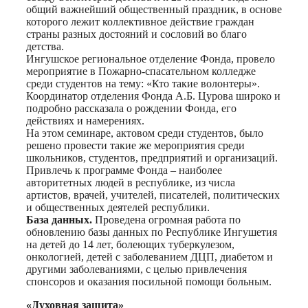
общий важнейший общественный праздник, в основе
которого лежит коллективное действие граждан
страны разных достояний и сословий во благо
детства.
Ингушское региональное отделение Фонда, провело
мероприятие в Пожарно-спасательном колледже
среди студентов на тему: «Кто такие волонтеры».
Координатор отделения Фонда А.Б. Цурова широко и
подробно рассказала о рождении Фонда, его
действиях и намерениях.
На этом семинаре, актовом среди студентов, было
решено провести такие же мероприятия среди
школьников, студентов, предприятий и организаций.
Привлечь к программе Фонда – наиболее
авторитетных людей в республике, из числа
артистов, врачей, учителей, писателей, политических
и общественных деятелей республики.
База данных.
Проведена огромная работа по
обновлению базы данных по Республике Ингушетия
на детей до 14 лет, болеющих туберкулезом,
онкологией, детей с заболеванием ДЦП, диабетом и
другими заболеваниями, с целью привлечения
спонсоров и оказания посильной помощи больным.
«Духовная защита»