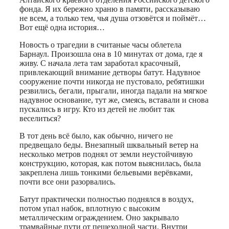
фонда. Я их бережно храню в памяти, рассказываю
не всем, а только тем, чья душа отзовётся и поймёт…
Вот ещё одна история…
Новость о трагедии в считаные часы облетела
Барнаул. Произошла она в 10 минутах от дома, где я
живу. С начала лета там заработал красочный,
привлекающий внимание детворы батут. Надувное
сооружение почти никогда не пустовало, ребятишки
резвились, бегали, прыгали, иногда падали на мягкое
надувное основание, тут же, смеясь, вставали и снова
пускались в игру. Кто из детей не любит так
веселиться?
В тот день всё было, как обычно, ничего не
предвещало беды. Внезапный шквальный ветер на
несколько метров поднял от земли неустойчивую
конструкцию, которая, как потом выяснилась, была
закреплена лишь тонкими бельевыми верёвками,
почти все они разорвались.
Батут практически полностью поднялся в воздух,
потом упал набок, вплотную с высоким
металлическим ограждением. Оно закрывало
трамвайные пути от пешеходной части. Внутри