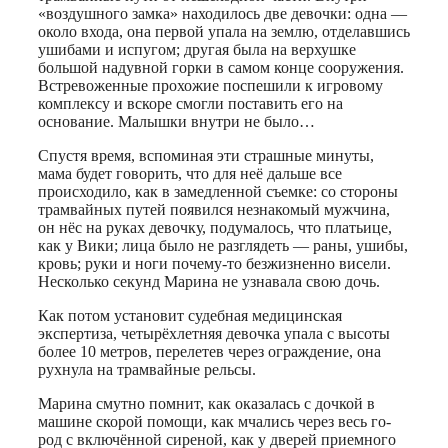
«воздушного замка» находилось две девочки: одна —
около входа, она первой упала на землю, отделавшись
ушибами и испугом; другая была на верхушке
большой надувной горки в самом конце сооружения.
Встревоженные прохожие поспешили к игровому
комплексу и вскоре смогли поставить его на
основание. Малышки внутри не было…
Спустя время, вспоминая эти страшные минуты,
мама будет говорить, что для неё дальше все
происходило, как в замедленной съемке: со стороны
трамвайных путей появился незнакомый мужчина,
он нёс на руках девочку, подумалось, что платьице,
как у Вики; лица было не разглядеть — раны, ушибы,
кровь; руки и ноги почему-то безжизненно висели.
Несколько секунд Марина не узнавала свою дочь.
Как потом установит судебная медицинская
экспертиза, четырёхлетняя девочка упала с высоты
более 10 метров, перелетев через ограждение, она
рухнула на трамвайные рельсы.
Марина смутно помнит, как оказалась с дочкой в
машине скорой помощи, как мчались через весь го-
род с включённой сиреной, как у дверей приемного