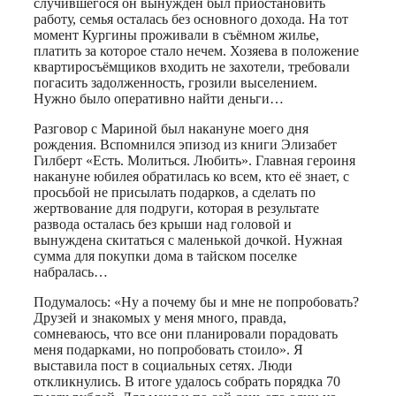
случившегося он вынужден был приостановить
работу, семья осталась без основного дохода. На тот
момент Кургины проживали в съёмном жилье,
платить за которое стало нечем. Хозяева в положение
квартиросъёмщиков входить не захотели, требовали
погасить задолженность, грозили выселением.
Нужно было оперативно найти деньги…
Разговор с Мариной был накануне моего дня
рождения. Вспомнился эпизод из книги Элизабет
Гилберт «Есть. Молиться. Любить». Главная героиня
накануне юбилея обратилась ко всем, кто её знает, с
просьбой не присылать подарков, а сделать по
жертвование для подруги, которая в результате
развода осталась без крыши над головой и
вынуждена скитаться с маленькой дочкой. Нужная
сумма для покупки дома в тайском поселке
набралась…
Подумалось: «Ну а почему бы и мне не попробовать?
Друзей и знакомых у меня много, правда,
сомневаюсь, что все они планировали порадовать
меня подарками, но попробовать стоило». Я
выставила пост в социальных сетях. Люди
откликнулись. В итоге удалось собрать порядка 70