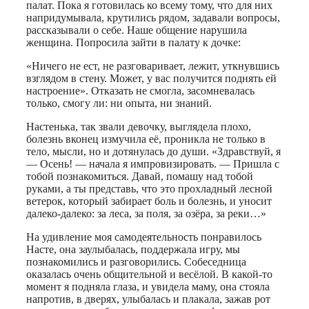
палат. Пока я готовилась ко всему тому, что для них
напридумывала, крутились рядом, задавали вопросы,
рассказывали о себе. Наше общение нарушила
женщина. Попросила зайти в палату к дочке:
«Ничего не ест, не разговаривает, лежит, уткнувшись
взглядом в стену. Может, у вас получится поднять ей
настроение». Отказать не смогла, засомневалась
только, смогу ли: ни опыта, ни знаний.
Настенька, так звали девочку, выглядела плохо,
болезнь вконец измучила её, проникла не только в
тело, мысли, но и дотянулась до души. «Здравствуй, я
— Осень! — начала я импровизировать. — Пришла с
тобой познакомиться. Давай, помашу над тобой
руками, а ты представь, что это прохладный лесной
ветерок, который забирает боль и болезнь, и уносит
далеко-далеко: за леса, за поля, за озёра, за реки…»
На удивление моя самодеятельность понравилось
Насте, она заулыбалась, поддержала игру, мы
познакомились и разговорились. Собеседница
оказалась очень общительной и весёлой. В какой-то
момент я подняла глаза, и увидела маму, она стояла
напротив, в дверях, улыбалась и плакала, зажав рот