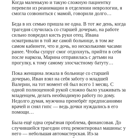
Когда маленькую и такую сложную пациентку
перевели из реанимации в отделении неврологии, я
смогла созвониться с мамой, говорили долго…
Беда в их семью пришла не одна. В тот же день, когда
трагедия случилась со старшей дочерью, на работе
сильно повредил кисть руки отец. Ивана
осматривали в той же самой больнице, в том же
самом кабинете, что и дочь, но несколькими часами
ранее. Чтобы супруг смог отдохнуть, прийти в себя
после наркоза, Марина отправилась с детьми на
прогулку, к тому самому злосчастному батуту…
Пока женщина лежала в больнице со старшей
дочерью, Иван взял на себя заботу о младшей
Валерии, на тот момент ей был всего 1 месяц. С
одной полноценной рукой сложно было ухаживать за
младенцем, делать необходимую работу по дому.
Недолго думая, мужчина пренебрёг предписаниями
врачей и снял гипс — ведь дочки нуждались в его
помощи…
Была ещё одна серьёзная проблема, финансовая. До
случившейся трагедии отец ремонтировал машины: у
него — небольшая автомастерская. Из-за