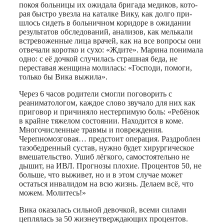
покоя больницы их ожидала бригада медиков, кото-
рая быстро увезла на каталке Вику, как долго при-
шлось сидеть в больничном коридоре в ожидании
результатов обследований, анализов, как мелькали
встревоженные лица врачей, как на все вопросы они
отвечали коротко и сухо: «Ждите». Марина понимала
одно: с её дочкой случилась страшная беда, не
переставая женщина молилась: «Господи, помоги,
только бы Вика выжила».
Через 6 часов родители смогли поговорить с
реаниматологом, каждое слово звучало для них как
приговор и причиняло нестерпимую боль: «Ребёнок
в крайне тяжелом состоянии. Находится в коме.
Многочисленные травмы и повреждения.
Черепномозговая… предстоит операция. Раздроблен
тазобедренный сустав, нужно будет хирургическое
вмешательство. Ушиб лёгкого, самостоятельно не
дышит, на ИВЛ. Прогнозы плохие. Процентов 50, не
больше, что выживет, но и в этом случае может
остаться инвалидом на всю жизнь. Делаем всё, что
можем. Молитесь!»
Вика оказалась сильной девочкой, всеми силами
цеплялась за 50 жизнеутверждающих процентов.