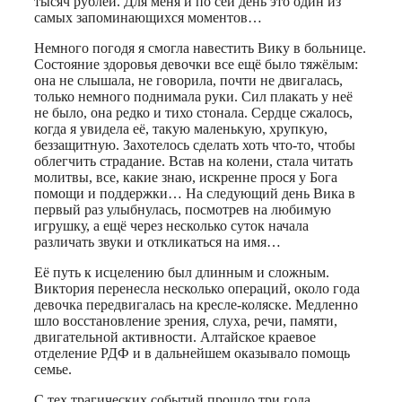
тысяч рублей. Для меня и по сей день это один из
самых запоминающихся моментов…
Немного погодя я смогла навестить Вику в больнице.
Состояние здоровья девочки все ещё было тяжёлым:
она не слышала, не говорила, почти не двигалась,
только немного поднимала руки. Сил плакать у неё
не было, она редко и тихо стонала. Сердце сжалось,
когда я увидела её, такую маленькую, хрупкую,
беззащитную. Захотелось сделать хоть что-то, чтобы
облегчить страдание. Встав на колени, стала читать
молитвы, все, какие знаю, искренне прося у Бога
помощи и поддержки… На следующий день Вика в
первый раз улыбнулась, посмотрев на любимую
игрушку, а ещё через несколько суток начала
различать звуки и откликаться на имя…
Её путь к исцелению был длинным и сложным.
Виктория перенесла несколько операций, около года
девочка передвигалась на кресле-коляске. Медленно
шло восстановление зрения, слуха, речи, памяти,
двигательной активности. Алтайское краевое
отделение РДФ и в дальнейшем оказывало помощь
семье.
С тех трагических событий прошло три года.