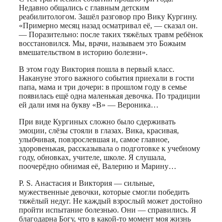
Недавно общались с главным детским
реабилитологом. Зашёл разговор про Вику Кургину.
«Примерно месяц назад осматривал её, — сказал он.
— Поразительно: после таких тяжёлых травм ребёнок
восстановился. Мы, врачи, называем это Божьим
вмешательством в историю болезни».
В этом году Виктория пошла в первый класс.
Накануне этого важного события приехали в гости
папа, мама и три дочери: в прошлом году в семье
появилась ещё одна маленькая девочка. По традиции
ей дали имя на букву «В» — Вероника…
При виде Кургиных сложно было сдерживать
эмоции, слёзы стояли в глазах. Вика, красивая,
улыбчивая, повзрослевшая и, самое главное,
здоровенькая, рассказывала о подготовке к учебному
году, обновках, учителе, школе. Я слушала,
поочерёдно обнимая её, Валерию и Марину…
P. S. Анастасия и Виктория — сильные,
мужественные девочки, которые смогли победить
тяжёлый недуг. Не каждый взрослый может достойно
пройти испытание болезнью. Они — справились. Я
благодарна Богу, что в какой-то момент моя жизнь