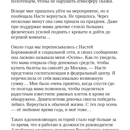
полотенцем, чтобы не нарушить атмосферу сказки.
Вскоре мне пришлось уйти на мероприятие, но я
пообещала Насте вернуться. Не пришлось. Через
несколько минут она сама пришла на праздник. Даже
при поддержке мамы девочке стоило больших
физических усилий поднять с кровати и дойти до
игровой комнаты…
Около года мы переписывались с Настей
Боровиковой в социальной сети, в своих сообщениях
она ласково называла меня «Осень». Как-то увидела,
что мама открыла сбор денежных средств, чтобы
купить билеты на самолёт до Москвы, — Насте
предстояла госпитализация в федеральный центр. Я
перечислила от себя максимально возможную
сумму… Мне было очень приятно, когда спустя где-
то полгода мама позвонила, чтобы поделиться
радостным известием: раковых клеток в крови не
обнаружено. Девятилетняя девочка смогла победить
лейкоз. Вернуться к обычной жизни. С тех пор осень
— её любимое время года, и моё тоже…
Таких вдохновляющих историй стало ещё больше за
то время, что я работаю в должности руководителя
Алтайского краевого отделения Российского детского