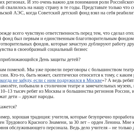
их регионах. И это очень важно для понимания роли Российског
ий свалилось на нашу страну в те годы. Представьте только чт
ьской АЭС, когда Советский детский фонд взял на себя реабили
жде всего чувствую ответственность перед тем, что сделал отец
кий фонд был первым и единственным благотворительным фондом 
отворительных фондов, которые зачастую дублируют работу друг
чувства в своеобразный социальный бизнес
а приближающийся День защиты детей?
 нам помехой. Мы уже провели переговоры с большинством театро
и. Кто-то, быть может, скептически относится к тому, с каким 
икогда не забуду, если с ним подружился в Москве
»? А ведь ребя
амолёте, побывали в столичном театре и замечательных музеях, 
10–13 тысяч ребят из Москвы и большинства регионов России, 
жат дети – дружат народы.
кажется?
мер, хорошая традиция: учителя, которые безупречно проработал
рден Трудового Красного Знамени, за 30 лет – орден Ленина. Мне
ровня обслуживающего персонала. Ведь дело учителя – не тольк