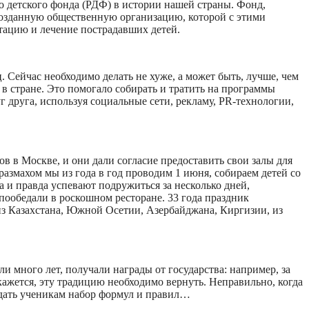
о детского фонда (РДФ) в истории нашей страны. Фонд,
о созданную общественную организацию, которой с этими
тацию и лечение пострадавших детей.
. Сейчас необходимо делать не хуже, а может быть, лучше, чем
в стране. Это помогало собирать и тратить на программы
 друга, используя социальные сети, рекламу, PR-технологии,
в в Москве, и они дали согласие предоставить свои залы для
размахом мы из года в год проводим 1 июня, собираем детей со
та и правда успевают подружиться за несколько дней,
пообедали в роскошном ресторане. 33 года праздник
из Казахстана, Южной Осетии, Азербайджана, Киргизии, из
и много лет, получали награды от государства: например, за
 кажется, эту традицию необходимо вернуть. Неправильно, когда
о дать ученикам набор формул и правил…