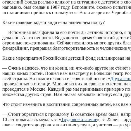
отделений фонда реально влияют на ситуацию с детством в сво
напомню, был создан в 1987 году. Вспомните, сколько испытан
испытаниями пришлось столкнуться. Это и авария на Чернобыл
Какие главные задачи видите на нынешнем посту?
— Вспоминая дела фонда за его почти 35-летнюю историю, я пре
делал он. А это непросто. Ведь долгое время Советский детс
огромные пожертвования. Сейчас появилось много других благ
фандрайзинг, превращая благотворительность и человеческие 
Какие мероприятия Российский детский фонд запланировал н
— Очень надеюсь, что ни ковид, ни что-либо другое не станет
наших юных гостей. Пошёл нам навстречу и Большой театр Росси
всей страны. Но помните слова из советской песни: «
Друга я н
проведённых в столице. Многие из них впервые пролетели на с
проводится в Москве. Каждый раз мы принимали примерно по 
множества других стран. Нам нельзя забывать истину: если дру
Что стоит изменить в воспитании современных детей, как вам 
— Стоит обратиться к прошлому. В советское время была, напри
10 лет полагалась медаль за «
Трудовое отличие
», за 25 лет – о
школа сводится до уровня «оказания услуг», а учителя — до у