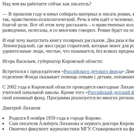
Над чем вы работаете сейчас как писатель?
— В прошлом году я начал собирать материал и писать роман, 
так, нравственно-психологический. Речь в нём идёт о человек
благой цели. Вот об этом хочу рассказать – о нравственных к
разведчики, нелегалы, я со многими говорил. Роман будет на о
И ещё хочу выпустить книгу полярных рассказов. Два раза я бы
Ленинградский, где жил среди старателей, которые моют для р
удивительные люди, чистые, что называется, без всяких вредн
Игорь Васильев, губернатор Кировской области:
Встретился с председателем «
Российского детского фонда
» Дми
отделение Фонда оказывает помощь семьям с детьми, попавшим
С 2002 года в Кировской области проводятся ежегодные Лиха
учителей начальной школы. Кроме того «
Российский детский 
свой книжный фонд. Программа реализуется во многих регион
Дмитрий Лиханов
Родился 8 ноября 1959 года в городе Кирове.
Сын писателя Альберта Лиханова и первого диктора Киро
Окончил факультет журналистики МГУ. Стажировался на фа