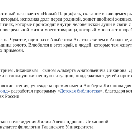
который называется «Новый Парцифаль, сказание о кающемся рыц
е, который, исполняя долг перед родиной, живёт двойной жизнь
оллизиях, которые происходят внутри человеческой души в связи
снове реальной жизни моего товарища, который много лет прораб
л на Чукотке, один раз с Альбертом Анатольевичем в Анадыре, а
одины золото. Влюбился в этот край, в людей, которые там жив
ых примесей.
трием Лихановым – сыном Альберта Анатольевича Лиханова. Д
и в сложную жизненную ситуацию, поддерживает детей-сирот и 
новские чтения, учреждена премия имени Альберта Лиханова дл
фонд
» разработал программу «
Детская библиотека
», благодаря к
ах России.
вского телевидения Лилии Александровны Лихановой.
культете филологии Гаванского Университета.