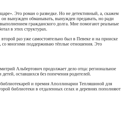
аре». Это роман о разведке. Но не детективный, а, скажем
ю, он вынужден обманывать, вынужден предавать, но ради
 с выполнением гражданского долга. Мне помогают реальные
отал в этих структурах.
 второй раз уже самостоятельно был в Певеке и на прииске
ут, со многими поддерживаю тёплые отношения. Это
митрий Альбертович продолжает дело отца: региональное
детей, оставшихся без попечения родителей.
я библиотекарей и премия Аполлинарии Тепляшиной для
оторой библиотеки в отдаленных селах и деревнях пополняют