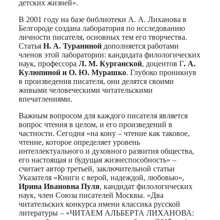
детских жизней».
В 2001 году на базе библиотеки А. А. Лиханова в
Белгороде создана лаборатория по исследованию
личности писателя, основных тем его творчества.
Статья
Н. А. Тураниной
дополняется работами
членов этой лаборатории: кандидата филологических
наук, профессора
Л. М. Курганской
, доцентов Г
. А.
Кулюпиной и О. Ю. Мурашко
. Глубоко проникнув
в произведения писателя, они делятся своими
живыми человеческими читательскими
впечатлениями.
Важным вопросом для каждого писателя является
вопрос чтения в целом, и его произведений в
частности. Сегодня «на кону – чтение как таковое,
чтение, которое определяет уровень
интеллектуального и духовного развития общества,
его настоящая и будущая жизнеспособность» –
считает автор третьей, заключительной статьи
Указателя «Книги с верой, надеждой, любовью»,
Ирина Ивановна Пуля
, кандидат филологических
наук, член Союза писателей Москвы. «Два
читательских конкурса имени классика русской
литературы – «ЧИТАЕМ АЛЬБЕРТА ЛИХАНОВА: