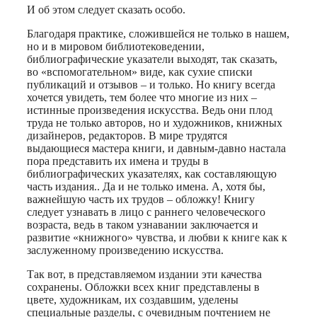
И об этом следует сказать особо.
Благодаря практике, сложившейся не только в нашем,
но и в мировом библиотековедении,
библиографические указатели выходят, так сказать,
во «вспомогательном» виде, как сухие списки
публикаций и отзывов – и только. Но книгу всегда
хочется увидеть, тем более что многие из них –
истинные произведения искусства. Ведь они плод
труда не только авторов, но и художников, книжных
дизайнеров, редакторов. В мире трудятся
выдающиеся мастера книги, и давным-давно настала
пора представить их имена и труды в
библиографических указателях, как составляющую
часть издания.. Да и не только имена. А, хотя бы,
важнейшую часть их трудов – обложку! Книгу
следует узнавать в лицо с раннего человеческого
возраста, ведь в таком узнавании заключается и
развитие «книжного» чувства, и любви к книге как к
заслуженному произведению искусства.
Так вот, в представляемом издании эти качества
сохранены. Обложки всех книг представлены в
цвете, художникам, их создавшим, уделены
специальные разделы, с очевидным почтением не