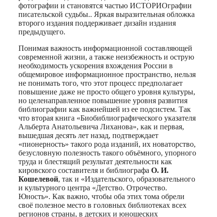
фотографии и становятся частью ИСТОРИОграфии
писательской судьбы.. Яркая выразительная обложка
второго издания поддерживает дизайн издания
предыдущего.
Понимая важность информационной составляющей
современной жизни, а также неизбежность и острую
необходимость ускорения вхождения России в
общемировое информационное пространство, нельзя
не понимать того, что этот процесс предполагает
повышение даже не просто общего уровня культуры,
но целенаправленное повышение уровня развития
библиографии как важнейшей из ее подсистем. Так
что вторая книга «Биобиблиографического указателя
Альберта Анатольевича Лиханова», как и первая,
вышедшая десять лет назад, подтверждает
«пионерность» такого рода изданий, их новаторство,
безусловную полезность такого объёмного, упорного
труда и блестящий результат деятельности как
кировского составителя и библиографа
О. И.
Кошелевой
, так и «Издательского, образовательного
и культурного центра «Детство. Отрочество.
Юность». Как важно, чтобы оба этих тома обрели
своё полезное место в головных библиотеках всех
регионов страны, в детских и юношеских