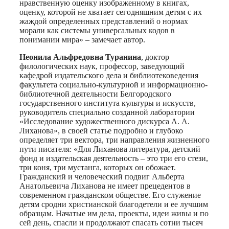
нравственную оценку изображенному в книгах,
оценку, которой не хватает сегодняшним детям с их
жаждой определенных представлений о нормах
морали как системы универсальных кодов в
понимании мира» – замечает автор.
Неонила Альфредовна Туранина
, доктор
филологических наук, профессор, заведующий
кафедрой издательского дела и библиотековедения
факультета социально-культурной и информационно-
библиотечной деятельности Белгородского
государственного института культуры и искусств,
руководитель специально созданной лаборатории
«Исследование художественного дискурса А. А.
Лиханова», в своей статье подробно и глубоко
определяет три вектора, три направления жизненного
пути писателя: «Для Лиханова литература, детский
фонд и издательская деятельность – это три его стези,
три коня, три мустанга, которых он обожает.
Гражданский и человеческий подвиг Альберта
Анатольевича Лиханова не имеет прецедентов в
современном гражданском обществе. Его служение
детям сродни христианской благодетели и ее лучшим
образцам. Начатые им дела, проекты, идеи живы и по
сей день, спасли и продолжают спасать сотни тысяч