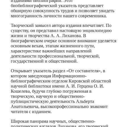
изданиями библиографии. Этот
биобиблиографический указатель представляет
обширную совокупность трудов и позволяет увидеть
многогранность личности нашего современника.
Творческий замысел автора издания впечатляет. По
существу, он представил настоящую энциклопедию
жизни и творчества А. А. Лиханова. В
биографическом очерке основное внимание уделяется
основным вехам, этапам жизненного пути,
характеристике важнейших направлений
деятельности профессиональной, творческой,
государственной и общественной.
Открывает указатель раздел «От составителя», в
котором заведующая Информационно-
библиографическим отделом Кировской областной
научной библиотеки имени А. И. Герцена О. И.
Кошелева, будучи глубоко погруженная в
творческую, научную и общественно-
публицистическую деятельность Альберта
Анатольевича, высокопрофессионально знакомит
читателя с изданием.
Широкая панорама научных, общественно-
политических взглядов Лиханова, его творческий