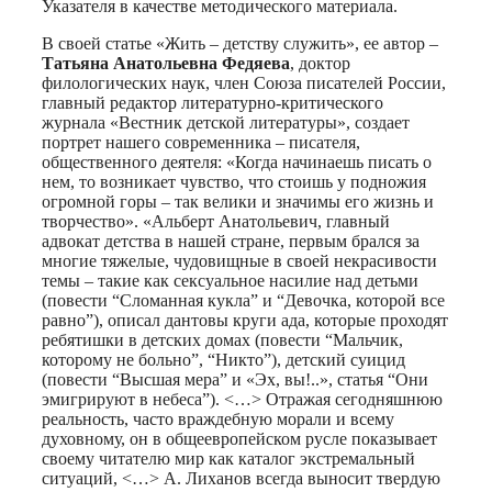
Указателя в качестве методического материала.
В своей статье «Жить – детству служить», ее автор –
Татьяна Анатольевна Федяева
, доктор
филологических наук, член Союза писателей России,
главный редактор литературно-критического
журнала «Вестник детской литературы», создает
портрет нашего современника – писателя,
общественного деятеля: «Когда начинаешь писать о
нем, то возникает чувство, что стоишь у подножия
огромной горы – так велики и значимы его жизнь и
творчество». «Альберт Анатольевич, главный
адвокат детства в нашей стране, первым брался за
многие тяжелые, чудовищные в своей некрасивости
темы – такие как сексуальное насилие над детьми
(повести “Сломанная кукла” и “Девочка, которой все
равно”), описал дантовы круги ада, которые проходят
ребятишки в детских домах (повести “Мальчик,
которому не больно”, “Никто”), детский суицид
(повести “Высшая мера” и «Эх, вы!..», статья “Они
эмигрируют в небеса”). <…> Отражая сегодняшнюю
реальность, часто враждебную морали и всему
духовному, он в общеевропейском русле показывает
своему читателю мир как каталог экстремальный
ситуаций, <…> А. Лиханов всегда выносит твердую