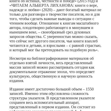
книги об истинах, честности и победе» (2015 год) и
«ЧИТАЕМ АЛЬБЕРТА ЛИХАНОВА: книги о вере,
надежде и любви» (2020) – дают богатый материал не
только для разговора о творчестве писателя, но и для
того, чтобы сделать важные выводы о ситуации с
чтением вообще. Отношение к книгам масштабного
автора, плодотворно работающего в минувшем и
нынешнем веке, – своеобразный срез духовных
запросов общества. С уверенностью можно сказать,
что сейчас нет другого писателя, чьи книги взахлеб
читаются и детьми, и взрослыми – с равной страстью,
и который мог бы претендовать на подобную роль».
Несмотря на библиографирование материалов об
отдельно взятой личности, весь представленный
массив записей можно рассматривать сегодня как
документальное отражение эпохи, что определяет
культурную, общественную и научную ценность
издания.
Издание имеет достаточно большой объем – 1550
записей. Именно этим обусловлена сложность
структуры указателя. В представленном указателе
сохранен весь вспомогательный аппарат,
представленный в первом издании. Он состоит из