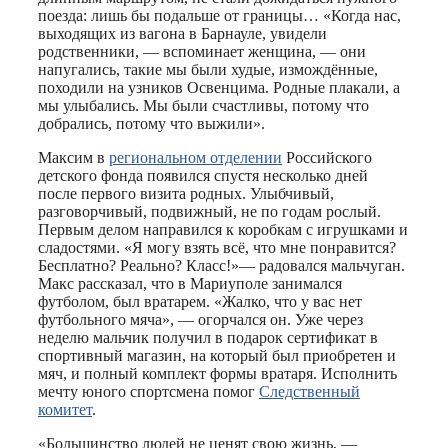
поезда: лишь бы подальше от границы… «Когда нас,
выходящих из вагона в Барнауле, увидели
родственники, — вспоминает женщина, — они
напугались, такие мы были худые, измождённые,
походили на узников Освенцима. Родные плакали, а
мы улыбались. Мы были счастливы, потому что
добрались, потому что выжили».
Максим в
региональном отделении
Российского
детского фонда появился спустя несколько дней
после первого визита родных. Улыбчивый,
разговорчивый, подвижный, не по годам рослый.
Первым делом направился к коробкам с игрушками и
сладостями. «Я могу взять всё, что мне понравится?
Бесплатно? Реально? Класс!»— радовался мальчуган.
Макс рассказал, что в Мариуполе занимался
футболом, был вратарем. «Жалко, что у вас нет
футбольного мяча», — огорчался он. Уже через
неделю мальчик получил в подарок сертификат в
спортивный магазин, на который был приобретен и
мяч, и полный комплект формы вратаря. Исполнить
мечту юного спортсмена помог
Следственный
комитет
.
«Большинство людей не ценят свою жизнь, —