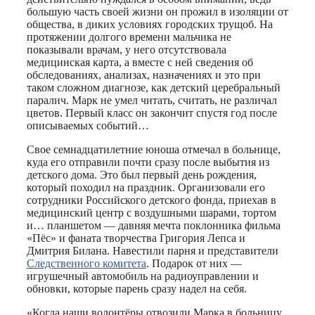
большую часть своей жизни он прожил в изоляции от
общества, в диких условиях городских трущоб. На
протяжении долгого времени мальчика не
показывали врачам, у него отсутствовала
медицинская карта, а вместе с ней сведения об
обследованиях, анализах, назначениях и это при
таком сложном диагнозе, как детский церебральный
паралич. Марк не умел читать, считать, не различал
цветов. Первый класс он закончит спустя год после
описываемых событий…
Свое семнадцатилетние юноша отмечал в больнице,
куда его отправили почти сразу после выбытия из
детского дома. Это был первый день рождения,
который походил на праздник. Организовали его
сотрудники Российского детского фонда, приехав в
медицинский центр с воздушными шарами, тортом
и… планшетом — давняя мечта поклонника фильма
«Пёс» и фаната творчества Григория Лепса и
Дмитрия Билана. Навестили парня и представители
Следственного комитета
. Подарок от них —
игрушечный автомобиль на радиоуправлении и
обновки, которые парень сразу надел на себя.
«Когда наши волонтёры отвозили Марка в больницу,