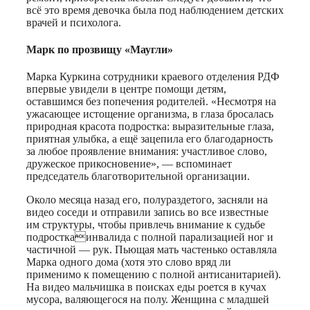
всё это время девочка была под наблюдением детских
врачей и психолога.
Марк по прозвищу «Маугли»
Марка Куркина сотрудники краевого отделения РДФ
впервые увидели в центре помощи детям,
оставшимся без попечения родителей. «Несмотря на
ужасающее истощение организма, в глаза бросалась
природная красота подростка: выразительные глаза,
приятная улыбка, а ещё зацепила его благодарность
за любое проявление внимания: участливое слово,
дружеское прикосновение», — вспоминает
председатель благотворительной организации.
Около месяца назад его, полураздетого, засняли на
видео соседи и отправили запись во все известные
им структуры, чтобы привлечь внимание к судьбе
подросткаинвалида с полной парализацией ног и
частичной — рук. Пьющая мать частенько оставляла
Марка одного дома (хотя это слово вряд ли
применимо к помещению с полной антисанитарией).
На видео мальчишка в поисках еды роется в кучах
мусора, валяющегося на полу. Женщина с младшей