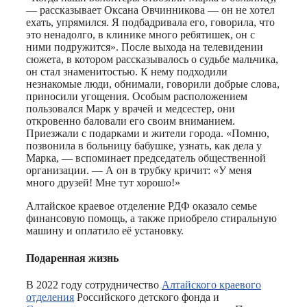
— рассказывает Оксана Овчинникова — он не хотел
ехать, упрямился. Я подбадривала его, говорила, что
это ненадолго, в клинике много ребятишек, он с
ними подружится». После выхода на телевидении
сюжета, в котором рассказывалось о судьбе мальчика,
он стал знаменитостью. К нему подходили
незнакомые люди, обнимали, говорили добрые слова,
приносили угощения. Особым расположением
пользовался Марк у врачей и медсестер, они
откровенно баловали его своим вниманием.
Приезжали с подарками и жители города. «Помню,
позвонила в больницу бабушке, узнать, как дела у
Марка, — вспоминает председатель общественной
организации. — А он в трубку кричит: «У меня
много друзей! Мне тут хорошо!»
Алтайское краевое отделение РДФ оказало семье
финансовую помощь, а также приобрело стиральную
машину и оплатило её установку.
Подаренная жизнь
В 2022 году сотрудничество
Алтайского краевого
отделения
Российского детского фонда и