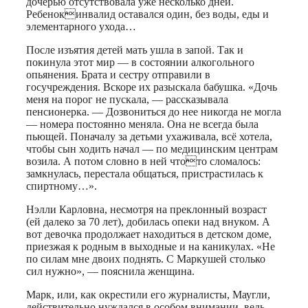
дочерью отсутствовала уже несколько дней.
Ребенокинвалид оставался один, без воды, еды и
элементарного ухода…
После изъятия детей мать ушла в запой. Так и
покинула этот мир — в состоянии алкогольного
опьянения. Брата и сестру отправили в
госучреждения. Вскоре их разыскала бабушка. «Дочь
меня на порог не пускала, — рассказывала
пенсионерка. — Дозвониться до нее никогда не могла
— номера постоянно меняла. Она не всегда была
пьющей. Поначалу за детьми ухаживала, всё хотела,
чтобы сын ходить начал — по медицинским центрам
возила. А потом словно в ней чтото сломалось:
замкнулась, перестала общаться, пристрастилась к
спиртному…».
Нэлли Карловна, несмотря на преклонный возраст
(ей далеко за 70 лет), добилась опеки над внуком. А
вот девочка продолжает находиться в детском доме,
приезжая к родным в выходные и на каникулах. «Не
по силам мне двоих поднять. С Маркушей столько
сил нужно», — пояснила женщина.
Марк, или, как окрестили его журналисты, Маугли,
действительно нуждался в особом внимании, ведь