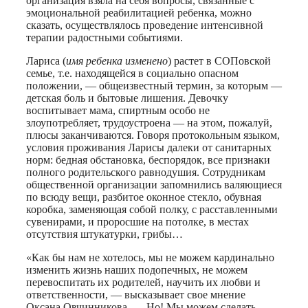
организация взяла на себя вопросы, связанные с
эмоциональной реабилитацией ребенка, можно
сказать, осуществлялось проведение интенсивной
терапии радостными событиями.
Лариса (
имя ребенка изменено
) растет в СОПовской
семье, т.е. находящейся в социально опасном
положении, — общеизвестный термин, за которым —
детская боль и бытовые лишения. Девочку
воспитывает мама, спиртным особо не
злоупотребляет, трудоустроена — на этом, пожалуй,
плюсы заканчиваются. Говоря протокольным языком,
условия проживания Ларисы далеки от санитарных
норм: бедная обстановка, беспорядок, все признаки
полного родительского равнодушия. Сотрудникам
общественной организации запомнились валяющиеся
по всюду вещи, разбитое оконное стекло, обувная
коробка, заменяющая собой полку, с расставленными
сувенирами, и проросшие на потолке, в местах
отсутствия штукатурки, грибы…
«Как бы нам не хотелось, мы не можем кардинально
изменить жизнь наших подопечных, не можем
перевоспитать их родителей, научить их любви и
ответственности, — высказывает свое мнение
Оксана Овчинникова. — Но! Мы можем сделать