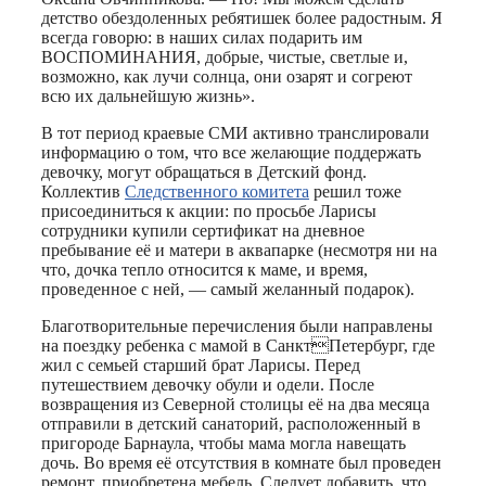
детство обездоленных ребятишек более радостным. Я
всегда говорю: в наших силах подарить им
ВОСПОМИНАНИЯ, добрые, чистые, светлые и,
возможно, как лучи солнца, они озарят и согреют
всю их дальнейшую жизнь».
В тот период краевые СМИ активно транслировали
информацию о том, что все желающие поддержать
девочку, могут обращаться в Детский фонд.
Коллектив
Следственного комитета
решил тоже
присоединиться к акции: по просьбе Ларисы
сотрудники купили сертификат на дневное
пребывание её и матери в аквапарке (несмотря ни на
что, дочка тепло относится к маме, и время,
проведенное с ней, — самый желанный подарок).
Благотворительные перечисления были направлены
на поездку ребенка с мамой в СанктПетербург, где
жил с семьей старший брат Ларисы. Перед
путешествием девочку обули и одели. После
возвращения из Северной столицы её на два месяца
отправили в детский санаторий, расположенный в
пригороде Барнаула, чтобы мама могла навещать
дочь. Во время её отсутствия в комнате был проведен
ремонт, приобретена мебель. Следует добавить, что