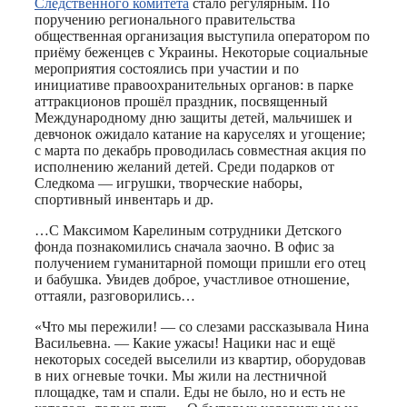
Следственного комитета
стало регулярным. По
поручению регионального правительства
общественная организация выступила оператором по
приёму беженцев с Украины. Некоторые социальные
мероприятия состоялись при участии и по
инициативе правоохранительных органов: в парке
аттракционов прошёл праздник, посвященный
Международному дню защиты детей, мальчишек и
девчонок ожидало катание на каруселях и угощение;
с марта по декабрь проводилась совместная акция по
исполнению желаний детей. Среди подарков от
Следкома — игрушки, творческие наборы,
спортивный инвентарь и др.
…С Максимом Карелиным сотрудники Детского
фонда познакомились сначала заочно. В офис за
получением гуманитарной помощи пришли его отец
и бабушка. Увидев доброе, участливое отношение,
оттаяли, разговорились…
«Что мы пережили! — со слезами рассказывала Нина
Васильевна. — Какие ужасы! Нацики нас и ещё
некоторых соседей выселили из квартир, оборудовав
в них огневые точки. Мы жили на лестничной
площадке, там и спали. Еды не было, но и есть не