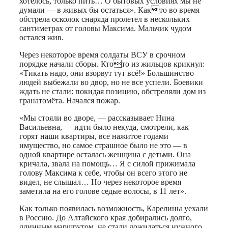
хотелось, только пить… О бытовых условиях мы не
думали — в живых бы остаться». Както во время
обстрела осколок снаряда пролетел в нескольких
сантиметрах от головы Максима. Мальчик чудом
остался жив.
Через некоторое время солдаты ВСУ в срочном
порядке начали сборы. Ктото из жильцов крикнул:
«Тикать надо, они взорвут тут всё!» Большинство
людей выбежали во двор, но не все успели. Боевики
ждать не стали: покидая позицию, обстреляли дом из
гранатомёта. Начался пожар.
«Мы стояли во дворе, — рассказывает Нина
Васильевна, — идти было некуда, смотрели, как
горят наши квартиры, все нажитое годами
имущество, но самое страшное было не это — в
одной квартире осталась женщина с детьми. Она
кричала, звала на помощь… Я с силой прижимала
голову Максима к себе, чтобы он всего этого не
видел, не слышал… Но через некоторое время
заметила на его голове седые волосы, в 11 лет».
Как только появилась возможность, Карелины уехали
в Россию. До Алтайского края добирались долго,
длинным маршрутом, не стали дожидаться нужного