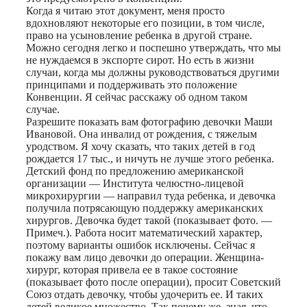
Когда я читаю этот документ, меня просто
вдохновляют некоторые его позиции, в том числе,
право на усыновление ребенка в другой стране.
Можно сегодня легко и поспешно утверждать, что мы
не нуждаемся в экспорте сирот. Но есть в жизни
случаи, когда мы должны руководствоваться другими
принципами и поддерживать это положение
Конвенции. Я сейчас расскажу об одном таком
случае.
Разрешите показать вам фотографию девочки Маши
Ивановой. Она инвалид от рождения, с тяжелым
уродством. Я хочу сказать, что таких детей в год
рождается 17 тыс., и ничуть не лучше этого ребенка.
Детский фонд по предложению американской
организации — Института челюстно-лицевой
микрохирургии — направил туда ребенка, и девочка
получила потрясающую поддержку американских
хирургов. Девочка будет такой (показывает фото. —
Примеч.). Работа носит математический характер,
поэтому варианты ошибок исключены. Сейчас я
покажу вам лицо девочки до операции. Женщина-
хирург, которая привела ее в такое состояние
(показывает фото после операции), просит Советский
Союз отдать девочку, чтобы удочерить ее. И таких
детей великое множество. Так почему же, зная, что