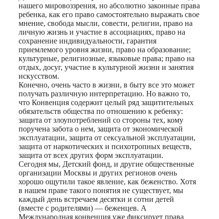
нашего мировоззрения, но абсолютно законные права
ребенка, как его право самостоятельно выражать свое
мнение, свобода мысли, совести, религии, право на
личную жизнь и участие в ассоциациях, право на
сохранение индивидуальности, гарантия
приемлемого уровня жизни, право на образование;
культурные, религиозные, языковые права; право на
отдых, досуг, участие в культурной жизни и занятия
искусством.
Конечно, очень часто в жизни, в быту все это может
получать различную интерпретацию. Но важно то,
что Конвенция содержит целый ряд защитительных
обязательств общества по отношению к ребенку:
защита от злоупотреблений со стороны тех, кому
поручена забота о нем, защита от экономической
эксплуатации, защита от сексуальной эксплуатации,
защита от наркотических и психотропных веществ,
защита от всех других форм эксплуатации.
Сегодня мы, Детский фонд, и другие общественные
организации Москвы и других регионов очень
хорошо ощутили такое явление, как беженство. Хотя
в нашем праве такого понятия не существует, мы
каждый день встречаем десятки и сотни детей
(вместе с родителями) — беженцев. А
Международная конвенция уже фиксирует права