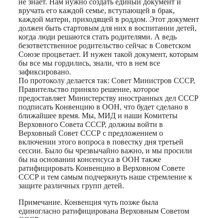
не знает. Нам нужно создать единый документ и
вручать его каждой семье, вступающей в брак,
каждой матери, приходящей в роддом. Этот документ
должен быть стартовым для них в воспитании детей,
когда люди решаются стать родителями. А ведь
безответственное родительство сейчас в Советском
Союзе процветает. И нужен такой документ, которым
бы все мы гордились, знали, что в нем все
зафиксировано.
По протоколу делается так: Совет Министров СССР,
Правительство приняло решение, которое
предоставляет Министерству иностранных дел СССР
подписать Конвенцию в ООН, что будет сделано в
ближайшее время. Мы, МИД и наши Комитеты
Верховного Совета СССР, должны войти в
Верховный Совет СССР с предложением о
включении этого вопроса в повестку дня третьей
сессии. Было бы чрезвычайно важно, и мы просили
бы на основании консенсуса в ООН также
ратифицировать Конвенцию в Верховном Совете
СССР и тем самым подчеркнуть наше стремление к
защите различных групп детей.
Примечание. Конвенция чуть позже была
единогласно ратифицирована Верховным Советом