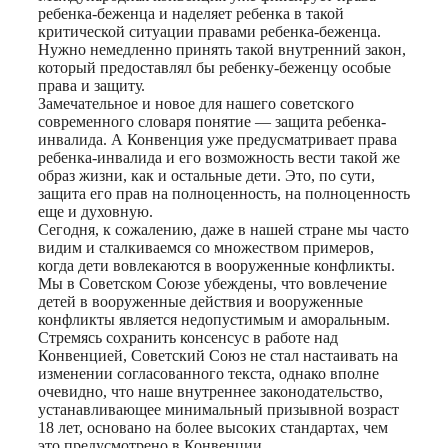
ребенка-беженца и наделяет ребенка в такой
критической ситуации правами ребенка-беженца.
Нужно немедленно принять такой внутренний закон,
который предоставлял бы ребенку-беженцу особые
права и защиту.
Замечательное и новое для нашего советского
современного словаря понятие — защита ребенка-
инвалида. А Конвенция уже предусматривает права
ребенка-инвалида и его возможность вести такой же
образ жизни, как и остальные дети. Это, по сути,
защита его прав на полноценность, на полноценность
еще и духовную.
Сегодня, к сожалению, даже в нашей стране мы часто
видим и сталкиваемся со множеством примеров,
когда дети вовлекаются в вооруженные конфликты.
Мы в Советском Союзе убеждены, что вовлечение
детей в вооруженные действия и вооруженные
конфликты является недопустимым и аморальным.
Стремясь сохранить консенсус в работе над
Конвенцией, Советский Союз не стал настаивать на
изменении согласованного текста, однако вполне
очевидно, что наше внутреннее законодательство,
устанавливающее минимальный призывной возраст
18 лет, основано на более высоких стандартах, чем
это предусмотрено в Конвенции.