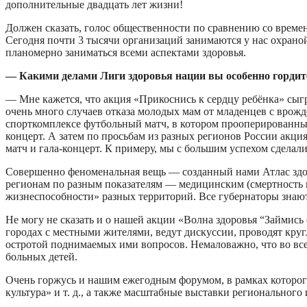
дополнительные двадцать лет жизни!
Должен сказать, голос общественности по сравнению со времен
Сегодня почти 3 тысячи организаций занимаются у нас охраной
планомерно заниматься всеми аспектами здоровья.
— Какими делами Лиги здоровья нации вы особенно гордит
— Мне кажется, что акция «Прикоснись к сердцу ребёнка» сыг
очень много случаев отказа молодых мам от младенцев с врож
спорткомплексе футбольный матч, в котором прооперированны
концерт. А затем по просьбам из разных регионов России акци
матч и гала-концерт. К примеру, мы с большим успехом сделал
Совершенно феноменальная вещь — созданный нами Атлас здор
регионам по разным показателям — медицинским (смертность и 
жизнеспособности» разных территорий. Все губернаторы знают 
Не могу не сказать и о нашей акции «Волна здоровья “Займись 
городах с местными жителями, ведут дискуссии, проводят кру
остротой поднимаемых ими вопросов. Немаловажно, что во все
больных детей.
Очень горжусь и нашим ежегодным форумом, в рамках которого
культура» и т. д., а также масштабные выставки регионально