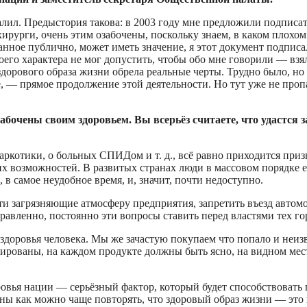
валил. Предыстория такова: в 2003 году мне предложили подпис
ирурги, очень этим озабочены, поскольку знаем, в каком плохом
нное публично, может иметь значение, я этот документ подписал.
оего характера не мог допустить, чтобы обо мне говорили — взя
дорового образа жизни обрела реальные черты. Трудно было, но 
те, — прямое продолжение этой деятельности. Но тут уже не проп
бочены своим здоровьем. Вы всерьёз считаете, что удастся 
наркотики, о больных СПИДом и т. д., всё равно приходится при
их возможностей. В развитых странах люди в массовом порядке ез
, в самое неудобное время, и, значит, почти недоступно.
сти загрязняющие атмосферу предприятия, запретить въезд авт
равленно, постоянно эти вопросы ставить перед властями тех го
оровья человека. Мы же зачастую покупаем что попало и неизве
ваны, на каждом продукте должны быть ясно, на видном месте
овья нации — серьёзный фактор, который будет способствовать
ны как можно чаще повторять, что здоровый образ жизни — это