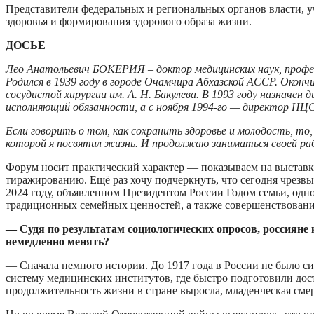
Представители федеральных и региональных органов власти, 
здоровья и формирования здорового образа жизни.
ДОСЬЕ
Лео Анатольевич БОКЕРИЯ – доктор медицинских наук, профес
Родился в 1939 году в городе Очамчира Абхазской АССР. Око
сосудистой хирургии им. А. Н. Бакулева. В 1993 году назнач
исполняющий обязанности, а с ноября 1994-го — директор НЦС
Если говорить о том, как сохранить здоровье и молодость, то,
которой я посвятил жизнь. И продолжаю заниматься своей ра
Форум носит практический характер — показываем на выставк
тиражированию. Ещё раз хочу подчеркнуть, что сегодня чрезвы
2024 году, объявленном Президентом России Годом семьи, одн
традиционных семейных ценностей, а также совершенствован
— Судя по результатам социологических опросов, россияне 
немедленно менять?
— Сначала немного истории. До 1917 года в России не было си
систему медицинских институтов, где быстро подготовили дос
продолжительность жизни в стране выросла, младенческая сме