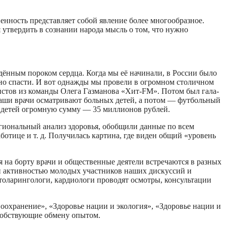
венность представляет собой явление более многообразное.
 утвердить в сознании народа мысль о том, что нужно
дённым пороком сердца. Когда мы её начинали, в России было
жно спасти. И вот однажды мы провели в огромном столичном
стов из команды Олега Газманова «Xит-FM». Потом был гала-
 наши врачи осматривают больных детей, а потом — футбольный
ых детей огромную сумму — 35 миллионов рублей.
гиональный анализ здоровья, обобщили данные по всем
отице и т. д. Получилась картина, где виден общий «уровень
ся на борту врачи и общественные деятели встречаются в разных
ён активностью молодых участников наших дискуссий и
толарингологи, кардиологи проводят осмотры, консультации
оохранение», «Здоровье нации и экология», «Здоровье нации и
особствующие обмену опытом.