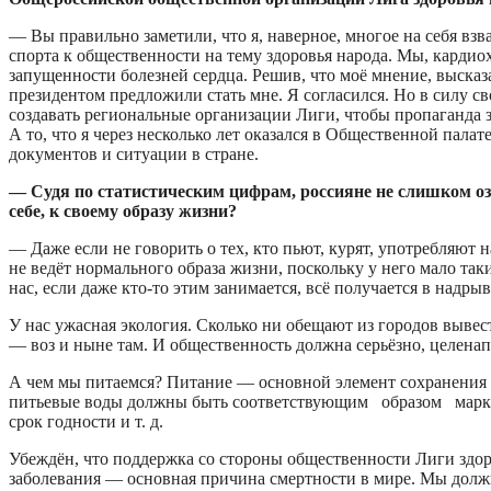
— Вы правильно заметили, что я, наверное, многое на себя вз
спорта к общественности на тему здоровья народа. Мы, кардиох
запущенности болезней сердца. Решив, что моё мнение, высказа
президентом предложили стать мне. Я согласился. Но в силу св
создавать региональные организации Лиги, чтобы пропаганда з
А то, что я через несколько лет оказался в Общественной пала
документов и ситуации в стране.
— Судя по статистическим цифрам, россияне не слишком оза
себе, к своему образу жизни?
— Даже если не говорить о тех, кто пьют, курят, употребляют 
не ведёт нормального образа жизни, поскольку у него мало так
нас, если даже кто-то этим занимается, всё получается в надрыв
У нас ужасная экология. Сколько ни обещают из городов выве
— воз и ныне там. И общественность должна серьёзно, целенап
А чем мы питаемся? Питание — основной элемент сохранения зд
питьевые воды должны быть соответствующим образом маркиро
срок годности и т. д.
Убеждён, что поддержка со стороны общественности Лиги здор
заболевания — основная причина смертности в мире. Мы долж