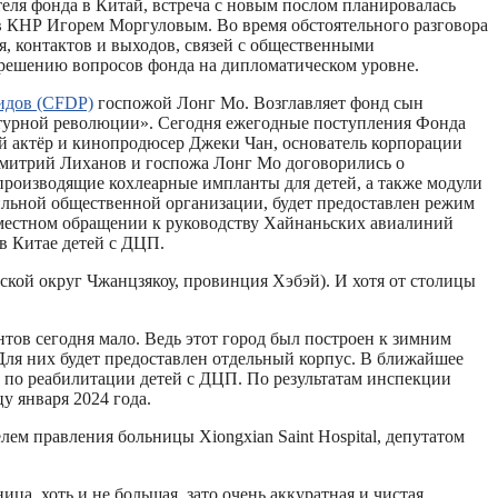
еля фонда в Китай, встреча с новым послом планировалась
 в КНР Игорем Моргуловым. Во время обстоятельного разговора
 контактов и выходов, связей с общественными
 решению вопросов фонда на дипломатическом уровне.
лидов (CFDP)
госпожой Лонг Мо. Возглавляет фонд сын
льтурной революции». Сегодня ежегодные поступления Фонда
̆ актёр и кинопродюсер Джеки Чан, основатель корпорации
Дмитрий Лиханов и госпожа Лонг Мо договорились о
 производящие кохлеарные импланты для детей, а также модули
льной общественной организации, будет предоставлен режим
естном обращении к руководству Хайнаньских авиалиний
в Китае детей с ДЦП.
ой округ Чжанцзякоу, провинция Хэбэй). И хотя от столицы
нтов сегодня мало. Ведь этот город был построен к зимним
 Для них будет предоставлен отдельный корпус.
В ближайшее
̆ по реабилитации детей с ДЦП. По результатам инспекции
у января 2024 года.
лем правления больницы Xiongxian Saint Hospital, депутатом
ница, хоть и не большая, зато очень аккуратная и чистая.