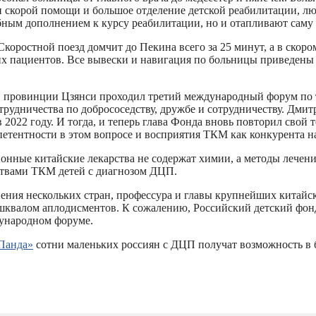
 скорой помощи и большое отделение детской реабилитации, лю
ебным дополнением к курсу реабилитации, но и отапливают саму 
ростной поезд домчит до Пекина всего за 25 минут, а в скором
х пациентов. Все вывески и навигация по больницы приведены в 
ой провинции Цзянси проходил третий международный форум по 
рудничества по добрососедству, дружбе и сотрудничеству. Дмитр
022 году. И тогда, и теперь глава Фонда вновь повторил свой т
мпетентности в этом вопросе и восприятия ТКМ как конкурента 
онные китайские лекарства не содержат химии, а методы лечени
ствами ТКМ детей с диагнозом ДЦП.
ения нескольких стран, профессура и главы крупнейших китаи
шквалом аплодисментов. К сожалению, Российский детский фо
дународном форуме.
Панда»
сотни маленьких россиян с ДЦП получат возможность в б