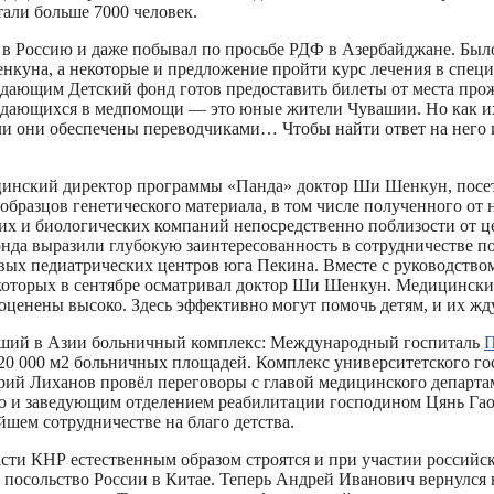
тали больше 7000 человек.
л в Россию и даже побывал по просьбе РДФ в Азербайджане. Бы
куна, а некоторые и предложение пройти курс лечения в спе
дающим Детский фонд готов предоставить билеты от места прож
ающихся в медпомощи — это юные жители Чувашии. Но как их вс
т ли они обеспечены переводчиками… Чтобы найти ответ на него
ицинский директор программы «Панда» доктор Ши Шенкун, посет
0 образцов генетического материала, в том числе полученного от
х и биологических компаний непосредственно поблизости от ц
фонда выразили глубокую заинтересованность в сотрудничестве п
ых педиатрических центров юга Пекина. Вместе с руководство
 которых в сентябре осматривал доктор Ши Шенкун. Медицинские 
ценены высоко. Здесь эффективно могут помочь детям, и их жд
̆ший в Азии больничный комплекс: Международный госпиталь
П
20 000 м2 больничных площадей. Комплекс университетского го
ий Лиханов провёл переговоры с главой медицинского департ
 заведующим отделением реабилитации господином Цянь Гао. Дм
йшем сотрудничестве на благо детства.
ти КНР естественным образом строятся и при участии российск
 посольство России в Китае. Теперь Андрей Иванович вернулся 