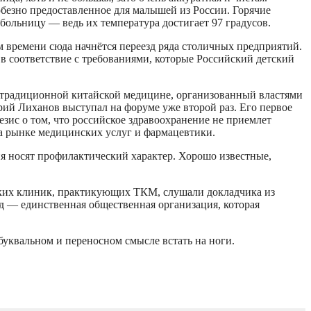
безно предоставленное для малышей из России. Горячие
больницу — ведь их температура достигает 97 градусов.
 времени сюда начнётся переезд ряда столичных предприятий.
соответствие с требованиями, которые Российский детский
традиционной китайской медицине, организованный властями
ий Лиханов выступал на форуме уже второй раз. Его первое
езис о том, что российское здравоохранение не приемлет
на рынке медицинских услуг и фармацевтики.
я носят профилактический характер. Хорошо известные,
̆ских клиник, практикующих ТКМ, слушали докладчика из
нд — единственная общественная организация, которая
уквальном и переносном смысле встать на ноги.