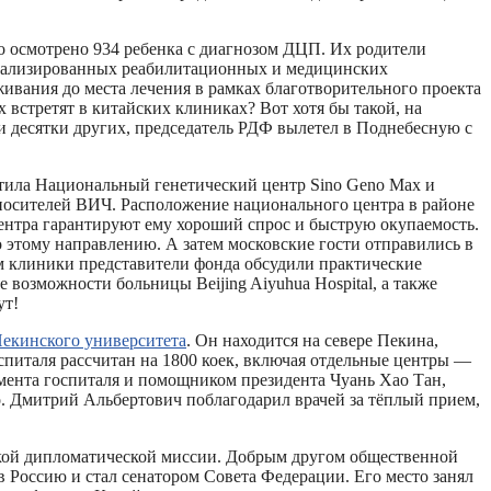
ло осмотрено 934 ребенка с диагнозом ДЦП. Их родители
циализированных реабилитационных и медицинских
ивания до места лечения в рамках благотворительного проекта
третят в китайских клиниках? Вот хотя бы такой, на
 и десятки других, председатель РДФ вылетел в Поднебесную с
ила Национальный генетический центр Sino Geno Max и
 носителей ВИЧ. Расположение национального центра в районе
ентра гарантируют ему хороший спрос и быструю окупаемость.
о этому направлению. А затем московские гости отправились в
м клиники представители фонда обсудили практические
возможности больницы Beijing Aiyuhua Hospital, а также
ут!
екинского университета
. Он находится на севере Пекина,
спиталя рассчитан на 1800 коек, включая отдельные центры —
амента госпиталя и помощником президента Чуань Хао Тан,
итрий Альбертович поблагодарил врачей за тёплый прием,
ой дипломатической миссии. Добрым другом общественной
в Россию и стал сенатором Совета Федерации. Его место занял