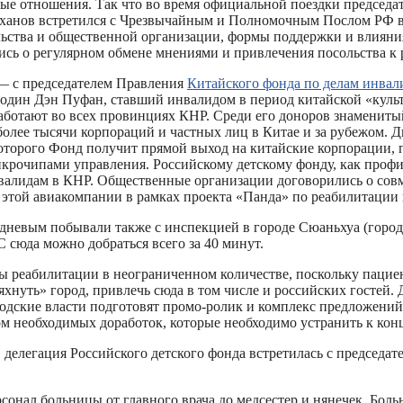
ые отношения. Так что во время официальной поездки председат
я Лиханов встретился с Чрезвычайным и Полномочным Послом РФ
ства и общественной организации, формы поддержки и влияния,
ись о регулярном обмене мнениями и привлечения посольства к
а — с председателем Правления
Китайского фонда по делам инва
подин Дэн Пуфан, ставший инвалидом в период китайской «ку
аботают во всех провинциях КНР. Среди его доноров знаменитыи
олее тысячи корпораций и частных лиц в Китае и за рубежом. 
которого Фонд получит прямой выход на китайские корпорации,
икрочипами управления. Российскому детскому фонду, как профи
валидам в КНР. Общественные организации договорились о совм
ы этой авиакомпании в рамках проекта «Панда» по реабилитации 
евым побывали также с инспекцией в городе Сюаньхуа (городск
 сюда можно добраться всего за 40 минут.
рсы реабилитации в неограниченном количестве, поскольку пацие
хнуть» город, привлечь сюда в том числе и российских гостей.
ородские власти подготовят промо-ролик и комплекс предложении
м необходимых доработок, которые необходимо устранить к конц
елегация Российского детского фонда встретилась с председате
персонал больницы от главного врача до медсестер и нянечек. Боль