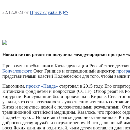
22.12.2023
от
Пресс-служба РДФ
Новый виток развития получила международная программа 
Программа пребывания в Китае делегации Российского детско
Кончаловского
Олег Гриднев и операционный директор
прогр
представителями властей Поднебесной для того, чтобы выясн
Напомним,
проект «Панда»
стартовал в 2015 году. Его операт
Китайский фонд детей и подростков (CCTF). Отбор ребят из 
хирургии. Консультации были проведены в Кирове, Севастопол
узнали, что есть возможность существенно изменить состояни
Китая и вернулись домой с положительными результатами. Отм
традиционной китайской медицины. Казалось, что процесс оз
Поднебесную… Но всётаки благое дело не остановилось. К пр
добрососедству, дружбе и сотрудничеству. И это дало новый и
российских клиник и родителей, чьим детям поставлен диагн