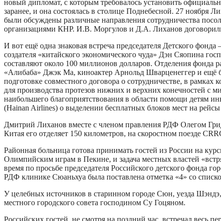
новый дипломат, с которым требовалось установить официальн
заранее, и она состоялась в столице Поднебесной. 27 ноябр
были обсуждены различные направления сотрудничества посоль
организациями КНР. И.В. Моргулов и Д.А. Лиханов договорил
И вот ещё одна знаковая встреча председателя Детского фонд
создателя «китайского экономического чуда» Дэн Сяопина гос
составляют около 100 миллионов долларов. Отделения фонда р
«Алибаба» Джэк Ма, киноактер Арнольд Шварценеггер и ещё б
подготовке совместного договора о сотрудничестве, в рамках 
для производства протезов нижних и верхних конечностей с м
наибольшего благоприятствования в области помощи детям ин
(Hainan Airlines) о выделении бесплатных блоков мест на рейс
Дмитрий Лиханов вместе с членом правления РДФ Олегом Гридн
Китая его отделяет 150 километров, на скоростном поезде CRRC
Районная больница готова принимать гостей из России на ку
Олимпийским играм в Пекине, и задача местных властей «встря
время по просьбе председателя Российского детского фонда г
РДФ клинике Сюаньхуа была поставлена отметка «4» со списко
У целебных источников в старинном городе Сюн, уезда Шэндэ, д
местного городского совета господином Су Гоцяном.
Российских гостей, не смотря на поздний час, встречал весь 