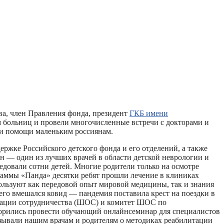
ва, член Правления фонда, президент
ГКБ имени
 больниц и провели многочисленные встречи с докторами и
нии помощи маленьким россиянам.
жке Российского детского фонда и его отделений, а также
н — один из лучших врачей в области детской неврологии и
овали сотни детей. Многие родители только на осмотре
раммы «Панда» десятки ребят прошли лечение в клиниках
ользуют как передовой опыт мировой медицины, так и знания
него вмешался ковид — пандемия поставила крест на поездки в
изации сотрудничества (ШОС) и комитет ШОС по
оворились провести обучающий онлайнсеминар для специалистов
казывали нашим врачам и родителям о методиках реабилитации