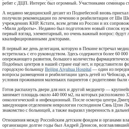
ребят с ДЦП. Интерес был огромный. Участниками семинара с
А недавно медицинский десант из Поднебесной вновь приеха
получили рекомендации по лечению и реабилитации от Ши Шен
учреждениях КНР. Кстати, всем детям из России и их сопровож
«Мили доброты». Недавно был подготовлен новый список нужд
первый взгляд, элементарный, но очень важный вопрос: буду
квалифицированными докторами.
В первый же день делегация, которую в Пекине встречал мед
встретилась с его руководством. Здесь содержится более 60 00
опережающего развития, большого количества фармацевтически
Подобных центров в нашей стране ещё нет, и представители 
городскую больницу
Beijing Aiyuhua Hospital
— один из передов
вопросы размещения и реабилитации здесь детей из Чебоксар,
условия проживания маленьких пациентов с родителями были о
Готов распахнуть двери для них и другой медцентр — крупнеи
занимает площадь около 440 000 м2, на которых расположено 3
онкологический и инфекционный. После осмотра центра Дмитр
заведующим отделением неврологии господином Сянь Цзэн Лю и
знакомство с больницей, а также выразил уверенность в дальне
Отношения между Российским детским фондом и органами влас
организации долгие годы был Андрей Денисов, возглавлявший