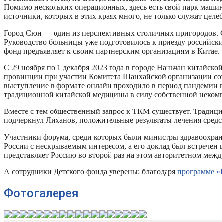
Помимо нескольких операционных, здесь есть свой парк машин
источники, которых в этих краях много, не только служат цел
Город Сюн — один из перспективных столичных пригородов. Ско
Руководство больницы уже подготовилось к приезду российски
фонд предъявляет к своим партнерским организациям в Китае.
C 29 ноября по 1 декабря 2023 года в городе Наньчан китайск
провинции при участии Комитета Шанхайской организации сот
выступление в формате онлайн проходило в период пандемии в 2
традиционной китайской медицины в силу собственной неко
Вместе с тем общественный запрос к ТКМ существует. Традици
подчеркнул Лиханов, положительные результаты лечения сред
Участники форума, среди которых были министры здравоохран
России с нескрываемым интересом, а его доклад был встречен 
представляет Россию во второй раз на этом авторитетном меж
А сотрудники Детского фонда уверены: благодаря
программе «
Фотогалерея