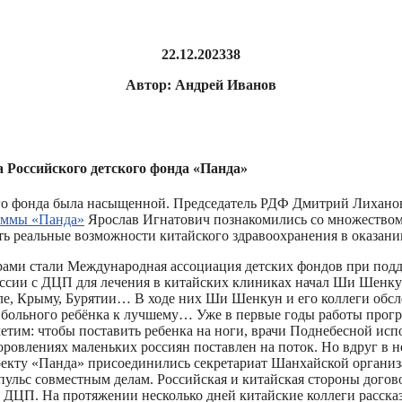
22.12.2023
38
Автор: Андрей Иванов
Российского детского фонда «Панда»
го фонда была насыщенной. Председатель РДФ Дмитрий Лихано
аммы «Панда»
Ярослав Игнатович познакомились со множеством
ить реальные возможности китайского здравоохранения в оказа
орами стали Международная ассоциация детских фондов при поддер
России с ДЦП для лечения в китайских клиниках начал Ши Шенку
е, Крыму, Бурятии… В ходе них Ши Шенкун и его коллеги обслед
е больного ребёнка к лучшему… Уже в первые годы работы прог
етим: чтобы поставить ребенка на ноги, врачи Поднебесной исп
доровлениях маленьких россиян поставлен на поток. Но вдруг в 
оекту «Панда» присоединились секретариат Шанхайской орган
мпульс совместным делам. Российская и китайская стороны дог
оз ДЦП. На протяжении несколько дней китайские коллеги расс