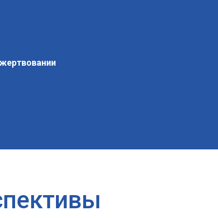
ожертвовании
спективы