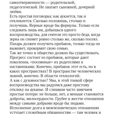
самоотверженности — родительской,
педагогической. Не хватает сыновней, дочерней
любви.
Есть простая поговорка: как аукнется, так и
откликнется. Сколько положишь, столько и
получишь. Верные вроде бы формулы. Только если
следовать лишь им, добьешься одного
воспроизводства, для сеятеля это просто беда, когда
зерна он снимет ровно столько же, сколько посеял.
Пахарь должен получить прибавок, только тогда он
выживет, прокормит свою семью.
Так же точно и общество должно бы существовать.
Прогресс состоит из прибавок, которые дают
поколения, «посеянные» их родителями и
наставниками. Конечно, прибавок этот есть, но в
каких пространствах? В пространстве человеческих
знаний, конечно. В области технологий.
А как с духовностью? Увы, в этой тонкой сфере
воспроизводства мы радуемся даже простому
отклику на ауканье. И слишком часто замечаем
простые потери: не больше, нет, а меньше становится
доброты, милосердности. Грубее и жестче отношения
между самыми добрыми вроде бы людьми.
Исполнение долга в межчеловеческих отношениях
уступает служебным обязанностям — там человек и