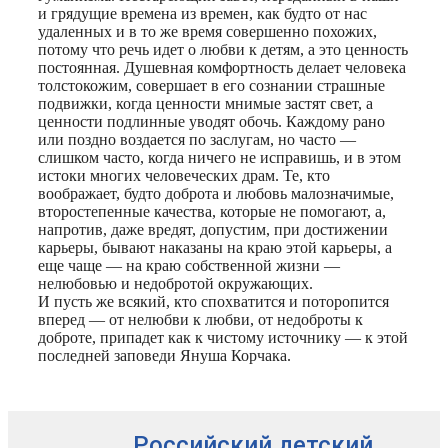
и грядущие времена из времен, как будто от нас
удаленных и в то же время совершенно похожих,
потому что речь идет о любви к детям, а это ценность
постоянная. Душевная комфортность делает человека
толстокожим, совершает в его сознании страшные
подвижки, когда ценности мнимые застят свет, а
ценности подлинные уводят обочь. Каждому рано
или поздно воздается по заслугам, но часто —
слишком часто, когда ничего не исправишь, и в этом
истоки многих человеческих драм. Те, кто
воображает, будто доброта и любовь малозначимые,
второстепенные качества, которые не помогают, а,
напротив, даже вредят, допустим, при достижении
карьеры, бывают наказаны на краю этой карьеры, а
еще чаще — на краю собственной жизни —
нелюбовью и недобротой окружающих.
И пусть же всякий, кто спохватится и поторопится
вперед — от нелюбви к любви, от недоброты к
доброте, припадет как к чистому источнику — к этой
последней заповеди Януша Корчака.
Российский детский