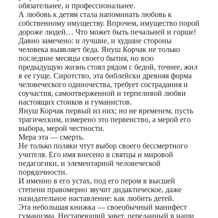
обязательнее, и профессиональнее.
А любовь к детям стала напоминать любовь к
собственному имуществу. Впрочем, имущество порой
дороже людей… Что может быть печальней и горше!
Давно замечено: и лучшие, и худшие стороны
человека выявляет беда. Януш Корчак не только
последние месяцы своего бытия, но всю
предыдущую жизнь стоял рядом с бедой, точнее, жил
в ее гуще. Сиротство, эта библейски древняя форма
человеческого одиночества, требует сострадания и
соучастия, самоотверженной и терпеливой любви
настоящих стоиков и гуманистов.
Януш Корчак первый из них; но не временем, пусть
трагическим, измерено это первенство, а мерой его
выбора, мерой честности.
Мера эта — смерть.
Не только поляки чтут выбор своего бессмертного
учителя. Его имя внесено в святцы и мировой
педагогики, и элементарной человеческой
порядочности.
И именно в его устах, под его пером в высшей
степени правомерно звучит дидактическое, даже
назидательное наставление: как любить детей.
Эта небольшая книжка — своеобычный манифест
гуманизма. Нестареющий завет, переданный в наши