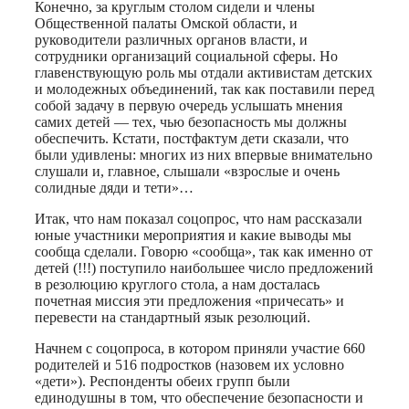
Конечно, за круглым столом сидели и члены
Общественной палаты Омской области, и
руководители различных органов власти, и
сотрудники организаций социальной сферы. Но
главенствующую роль мы отдали активистам детских
и молодежных объединений, так как поставили перед
собой задачу в первую очередь услышать мнения
самих детей — тех, чью безопасность мы должны
обеспечить. Кстати, постфактум дети сказали, что
были удивлены: многих из них впервые внимательно
слушали и, главное, слышали «взрослые и очень
солидные дяди и тети»…
Итак, что нам показал соцопрос, что нам рассказали
юные участники мероприятия и какие выводы мы
сообща сделали. Говорю «сообща», так как именно от
детей (!!!) поступило наибольшее число предложений
в резолюцию круглого стола, а нам досталась
почетная миссия эти предложения «причесать» и
перевести на стандартный язык резолюций.
Начнем с соцопроса, в котором приняли участие 660
родителей и 516 подростков (назовем их условно
«дети»). Респонденты обеих групп были
единодушны в том, что обеспечение безопасности и