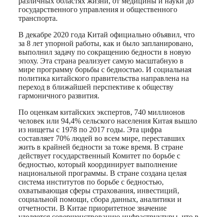
различных областях жизни, от медицины и науки до
государственного управления и общественного
транспорта.
В декабре 2020 года Китай официально объявил, что
за 8 лет упорной работы, как и было запланировано,
выполнил задачу по сокращению бедности в новую
эпоху. Эта страна реализует самую масштабную в
мире программу борьбы с бедностью. И социальная
политика китайского правительства направлена на
переход в ближайшей перспективе к обществу
гармоничного развития.
По оценкам китайских экспертов, 740 миллионов
человек или 94,4% сельского населения Китая вышло
из нищеты с 1978 по 2017 годы. Эта цифра
составляет 70% людей во всем мире, переставших
жить в крайней бедности за тоже время. В стране
действует государственный Комитет по борьбе с
бедностью, который координирует выполнение
национальной программы. В стране создана целая
система институтов по борьбе с бедностью,
охватывающая сферы страхования, инвестиций,
социальной помощи, сбора данных, аналитики и
отчетности. В Китае приоритетное значение
уделяется совершенствованию инфраструктуры, что в