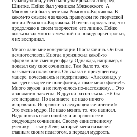
Губайдуллина, у него консультировался Альфред
Шнитке. Пейко был учеником Мясковского. А
Мясковский был учеником Римского-Корсакова. В
каком-то смысле я являюсь правнуком по творческой
линии Римского-Корсакова. И очень горжусь тем, что
продолжаю в своем творчестве его линию. Пейко
высказывал много замечаний по поводу оркестровки,
я их воспринял.
Много дали мне консультации Шостаковича. Он был
немногословен. Иногда произносил какой-то
афоризм или смешную фразу. Однажды, например, я
показал ему свое сочинение. Там было то, что
называется полифония. Он сказал в присущей ему
манере, почесываясь и подергиваясь: «Александр, у
вас здесь скорее не полифония, а такое многофоние!».
Много звуков, а не получилось по-настоящему… Это
я запомнил навсегда. В другой раз он сказал: «Я бы
это исправил. Но вы знаете, не надо ничего
исправлять. Исправите в следующем сочинении!».
Это очень мудро. Не надо менять то, что написал.
Надо понять свою ошибку и исправить ее в
следующем сочинении. Своему единственному
ученику — сыну Леве, который меня называет
главным своим педагогом, я передал мудрость,