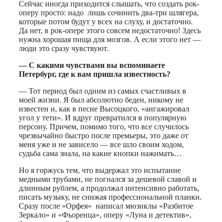
Сейчас иногда приходится слышать, что создать рок-
оперу просто: надо лишь сочинить два-три шлягера,
которые потом будут у всех на слуху, и достаточно.
Да нет, в рок-опере этого совсем недостаточно! Здесь
нужна хорошая пища для мозгов. А если этого нет —
люди это сразу чувствуют.
— С какими чувствами вы вспоминаете
Петербург, где к вам пришла известность?
— Тот период был одним из самых счастливых в
моей жизни. Я был абсолютно беден, никому не
известен и, как в песне Высоцкого, «ангажировал
угол у тети». И вдруг превратился в популярную
персону. Причем, помимо того, что все случилось
чрезвычайно быстро после премьеры, это даже от
меня уже и не зависело — все шло своим ходом,
судьба сама знала, на какие кнопки нажимать…
Но я горжусь тем, что выдержал это испытание
медными трубами, не погнался за дешевой славой и
длинным рублем, а продолжал интенсивно работать,
писать музыку, не снижая профессиональной планки.
Сразу после «Орфея» написал мюзиклы «Разбитое
Зеркало» и «Фьоренца», оперу «Луна и детектив»,