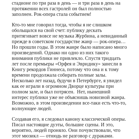
стадионе по три раза в день — и три раза в день на
протяжении всех гастролей он был полностью
заполнен. Рок-опера стала событием!
Кто-то мне говорил тогда, чтобы я не слишком
обольщался на свой счет: публику дескать
притягивает вовсе не музыка Журбина, а невиданный
прежде в советском государстве жанр — рок-опера…
Но прошли годы. В этом жанре было написано много
произведений. Однако ни одно из них такого
внимания публики не привлекло. Спустя тридцать
лет после премьеры «Орфея и Эвридику» занесли в
Книгу рекордов Гиннеса, потому что она и к тому
времени продолжала собирать полные залы.
Несколько лет назад, будучи в Петербурге, я увидел
как ее играли в огромном Дворце культуры при
полном зале, и был потрясен. Нет, нынешний
интерес публики уже не объяснишь новизной жанра.
Возможно, в этом произведении все-таки есть что-то,
волнующее людей.
Создавая его, я следовал канону классической оперы.
Писал настоящие дуэты, большие сцены. И это,
вероятно, людей проняло. Они почувствовали, что
этот мюзикл — отнюдь не разговор с дураками.