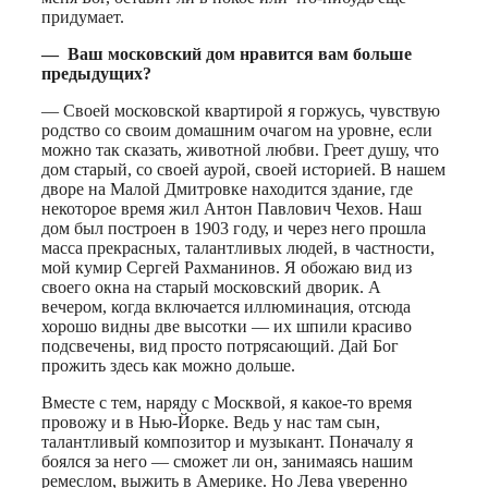
придумает.
— Ваш московский дом нравится вам больше
предыдущих?
— Своей московской квартирой я горжусь, чувствую
родство со своим домашним очагом на уровне, если
можно так сказать, животной любви. Греет душу, что
дом старый, со своей аурой, своей историей. В нашем
дворе на Малой Дмитровке находится здание, где
некоторое время жил Антон Павлович Чехов. Наш
дом был построен в 1903 году, и через него прошла
масса прекрасных, талантливых людей, в частности,
мой кумир Сергей Рахманинов. Я обожаю вид из
своего окна на старый московский дворик. А
вечером, когда включается иллюминация, отсюда
хорошо видны две высотки — их шпили красиво
подсвечены, вид просто потрясающий. Дай Бог
прожить здесь как можно дольше.
Вместе с тем, наряду с Москвой, я какое-то время
провожу и в Нью-Йорке. Ведь у нас там сын,
талантливый композитор и музыкант. Поначалу я
боялся за него — сможет ли он, занимаясь нашим
ремеслом, выжить в Америке. Но Лева уверенно