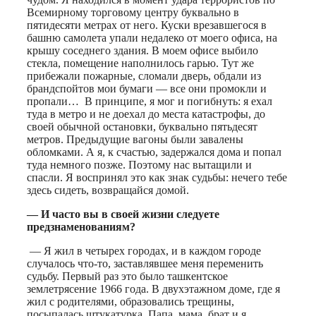
Всемирному торговому центру буквально в
пятидесяти метрах от него. Куски врезавшегося в
башню самолета упали недалеко от моего офиса, на
крышу соседнего здания. В моем офисе выбило
стекла, помещение наполнилось гарью. Тут же
прибежали пожарные, сломали дверь, обдали из
брандспойтов мои бумаги — все они промокли и
пропали… В принципе, я мог и погибнуть: я ехал
туда в метро и не доехал до места катастрофы, до
своей обычной остановки, буквально пятьдесят
метров. Предыдущие вагоны были завалены
обломками. А я, к счастью, задержался дома и попал
туда немного позже. Поэтому нас вытащили и
спасли. Я воспринял это как знак судьбы: нечего тебе
здесь сидеть, возвращайся домой.
— И часто вы в своей жизни следуете
предзнаменованиям?
— Я жил в четырех городах, и в каждом городе
случалось что-то, заставлявшее меня переменить
судьбу. Первый раз это было ташкентское
землетрясение 1966 года. В двухэтажном доме, где я
жил с родителями, образовались трещины,
посыпалась штукатурка. Папа, мама, брат и я