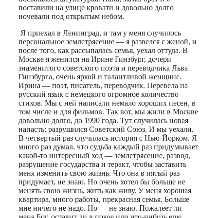
поставили на улице кровати и довольно долго
ночевали под открытым небом.
Я приехал в Ленинград, и там у меня случилось
персональное землетрясение — я развелся с женой, и
после того, как рассыпалась семья, уехал оттуда. В
Москве я женился на Ирине Гинзбург, дочери
знаменитого советского поэта и переводчика Льва
Гинзбурга, очень яркой и талантливой женщине.
Ирина — поэт, писатель, переводчик. Перевела на
русский язык с немецкого огромное количество
стихов. Мы с ней написали немало хороших песен, в
том числе и для фильмов. Так вот, мы жили в Москве
довольно долго, до 1990 года. Тут случилась новая
напасть: разрушился Советский Союз. И мы уехали.
В четвертый раз случилась история с Нью-Йорком. Я
много раз думал, что судьба каждый раз придумывает
какой-то интересный ход — землетрясение, развод,
разрушение государства и теракт, чтобы заставить
меня изменить свою жизнь. Что она в пятый раз
придумает, не знаю. Но очень хотел бы больше не
менять свою жизнь, жить как живу. У меня хорошая
квартира, много работы, прекрасная семья. Больше
мне ничего не надо. Но — не знаю. Пожалеет ли
меня Бог, оставит ли в покое или что-нибудь еще