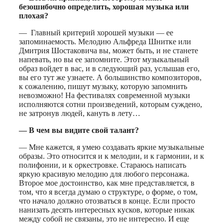
безошибочно определить, хорошая музыка или
плохая?
— Главный критерий хорошей музыки — ее
запоминаемость. Мелодию Альфреда Шнитке или
Дмитрия Шостаковича вы, может быть, и не станете
напевать, но вы ее запомните. Этот музыкальный
образ войдет в вас, и в следующий раз, услышав его,
вы его тут же узнаете. А большинство композиторов,
к сожалению, пишут музыку, которую запомнить
невозможно! На фестивалях современной музыки
исполняются сотни произведений, которым суждено,
не затронув людей, кануть в лету…
— В чем вы видите свой талант?
— Мне кажется, я умею создавать яркие музыкальные
образы. Это относится и к мелодии, и к гармонии, и к
полифонии, и к оркестровке. Стараюсь написать
яркую красивую мелодию для любого персонажа.
Второе мое достоинство, как мне представляется, в
том, что я всегда думаю о структуре, о форме, о том,
что начало должно отозваться в конце. Если просто
нанизать десять интересных кусков, которые никак
между собой не связаны, это не интересно. И еще