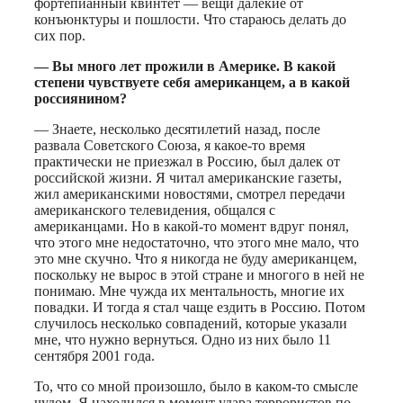
фортепианный квинтет — вещи далекие от
конъюнктуры и пошлости. Что стараюсь делать до
сих пор.
— Вы много лет прожили в Америке. В какой
степени чувствуете себя американцем, а в какой
россиянином?
— Знаете, несколько десятилетий назад, после
развала Советского Союза, я какое-то время
практически не приезжал в Россию, был далек от
российской жизни. Я читал американские газеты,
жил американскими новостями, смотрел передачи
американского телевидения, общался с
американцами. Но в какой-то момент вдруг понял,
что этого мне недостаточно, что этого мне мало, что
это мне скучно. Что я никогда не буду американцем,
поскольку не вырос в этой стране и многого в ней не
понимаю. Мне чужда их ментальность, многие их
повадки. И тогда я стал чаще ездить в Россию. Потом
случилось несколько совпадений, которые указали
мне, что нужно вернуться. Одно из них было 11
сентября 2001 года.
То, что со мной произошло, было в каком-то смысле
чудом. Я находился в момент удара террористов по