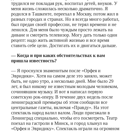
трудился не покладая рук, воспитал детей, внуков. У
меня жизнь сложилась несколько драматично. Я
родился в Ташкенте, переехал в Москву, потом жил в
разных городах и странах. Но я всегда много работал,
был предан своей профессии, не терял времени и не
ленился. Для меня было чуждым просто лежать на
диване и смотреть телевизор. Могу дать только один
рецепт: надо жить активной жизнью и все время
ставить себе цели. Достигать их и двигаться дальше.
— Когда и при каких обстоятельствах к вам
пришла известность?
— Я проснулся знаменитым после «Орфея и
Эвридики». Хотя на самом деле это заняло, может
быть, не одно утро, а несколько дней. Мне было 29
лет, я был никому не известным молодым человеком,
сочинявшим музыку. И вот я написал первую
советскую рок-оперу. В течение двух недель после
ленинградской премьеры об этом сообщили все
центральные газеты, включая «Правду». На этот
спектакль народ валил валом. Люди приезжали в
Ленинград специально, чтобы его посмотреть. Театр
поехал на гастроли в Минск, и город хлынул на
«Орфея и Эвридику». Спектакль играли на огромном