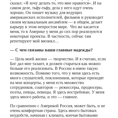
сказал: «Я хочу делать то, что мне нравится». И на
самом деле, тьфу-тьфу, дела у него идут очень
хорошо. Он пишет музыку для ведущих
американских исполнителей, фильмов и руководит
своим музыкальным ансамблем — в общем, делает
карьеру в этом непростом мире. Что же касается
меня, то в Америке у меня до сих пор реализуются
некоторые проекты. В частности, сейчас там
репетируют мой мюзикл…
— С чем связаны ваши главные надежды?
— Цель моей жизни — творчество. И я считаю, если
Бог дал мне талант, я должен стараться как можно
больше его реализовать. В России я имею такую
возможность. Помимо того, что у меня здесь есть
много слушателей, поклонников, которые приходят
на мои концерты, у меня есть множество
сотрудников, соавторов — режиссеры, продюсеры,
поэты, певцы, певицы. Я здесь востребован. У меня
здесь много работы, и это — главное.
По сравнению с Америкой Россия, может быть, и не
очень комфортная страна. Здесь много бытовых
неудобств, начиная с климата, кончая бытовыми