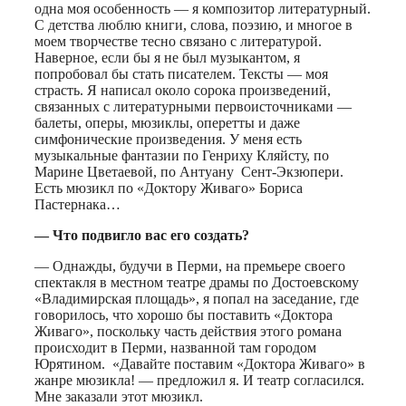
одна моя особенность — я композитор литературный.
С детства люблю книги, слова, поэзию, и многое в
моем творчестве тесно связано с литературой.
Наверное, если бы я не был музыкантом, я
попробовал бы стать писателем. Тексты — моя
страсть. Я написал около сорока произведений,
связанных с литературными первоисточниками —
балеты, оперы, мюзиклы, оперетты и даже
симфонические произведения. У меня есть
музыкальные фантазии по Генриху Кляйсту, по
Марине Цветаевой, по Антуану Сент-Экзюпери.
Есть мюзикл по «Доктору Живаго» Бориса
Пастернака…
— Что подвигло вас его создать?
— Однажды, будучи в Перми, на премьере своего
спектакля в местном театре драмы по Достоевскому
«Владимирская площадь», я попал на заседание, где
говорилось, что хорошо бы поставить «Доктора
Живаго», поскольку часть действия этого романа
происходит в Перми, названной там городом
Юрятином. «Давайте поставим «Доктора Живаго» в
жанре мюзикла! — предложил я. И театр согласился.
Мне заказали этот мюзикл.