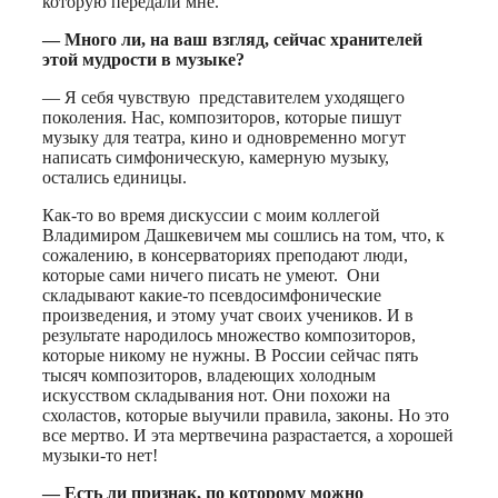
которую передали мне.
— Много ли, на ваш взгляд, сейчас хранителей
этой мудрости в музыке?
— Я себя чувствую представителем уходящего
поколения. Нас, композиторов, которые пишут
музыку для театра, кино и одновременно могут
написать симфоническую, камерную музыку,
остались единицы.
Как-то во время дискуссии с моим коллегой
Владимиром Дашкевичем мы сошлись на том, что, к
сожалению, в консерваториях преподают люди,
которые сами ничего писать не умеют. Они
складывают какие-то псевдосимфонические
произведения, и этому учат своих учеников. И в
результате народилось множество композиторов,
которые никому не нужны. В России сейчас пять
тысяч композиторов, владеющих холодным
искусством складывания нот. Они похожи на
схоластов, которые выучили правила, законы. Но это
все мертво. И эта мертвечина разрастается, а хорошей
музыки-то нет!
— Есть ли признак, по которому можно