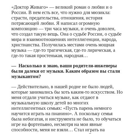
«Доктор Живаго» — великий роман о любви и о
России. В нем есть все, что нужно для мюзикла:
страсти, предательства, отношения, история
потрясающей любви. Я написал огромную
композицию — три часа музыки, и очень доволен,
что создал такую вещь. Она о судьбе России, о судьбе
мира и взаимоотношениях интеллигенции, народа,
христианства. Получилась местами очень мощная
музыка — где-то трагическая, где-то лирическая, а
где-то такая простенькая, народная…
— Насколько я знаю, ваши родители-инженеры
были далеки от музыки. Каким образом вы стали
музыкантом?
— Действительно, в нашей родне не было людей,
которые занимались бы хоть каким-то искусством. Но
меня отдали учиться музыке, как отдают в
музыкальную школу детей во многих
интеллигентных семьях: «Пусть парень немного
научится играть на пианино». А поскольку семья
была небогатая, и инструмента не было, то обучаться
игре на фортепьяно, несмотря на мои явные
способности, меня не взяли… Стал играть на