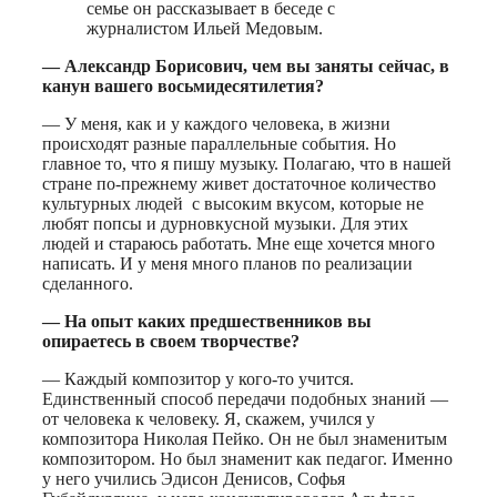
семье он рассказывает в беседе с
журналистом Ильей Медовым.
— Александр Борисович, чем вы заняты сейчас, в
канун вашего восьмидесятилетия?
— У меня, как и у каждого человека, в жизни
происходят разные параллельные события. Но
главное то, что я пишу музыку. Полагаю, что в нашей
стране по-прежнему живет достаточное количество
культурных людей с высоким вкусом, которые не
любят попсы и дурновкусной музыки. Для этих
людей и стараюсь работать. Мне еще хочется много
написать. И у меня много планов по реализации
сделанного.
— На опыт каких предшественников вы
опираетесь в своем творчестве?
— Каждый композитор у кого-то учится.
Единственный способ передачи подобных знаний —
от человека к человеку. Я, скажем, учился у
композитора Николая Пейко. Он не был знаменитым
композитором. Но был знаменит как педагог. Именно
у него учились Эдисон Денисов, Софья