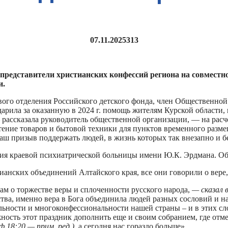
07.11.2025
313
 представители христианских конфессий региона на совместн
и.
вого отделения Российского детского фонда, член Общественно
одарила за оказанную в 2024 г. помощь жителям Курской област
рассказала руководитель общественной организации, — на расч
тение товаров и бытовой техники для пунктов временного разме
 наш призыв поддержать людей, в жизнь которых так внезапно и 
ения краевой психиатрической больницы имени Ю.К. Эрдмана. Об
тианских объединений Алтайского края, все они говорили о вере
м о торжестве веры и сплоченности русского народа,
— сказал 
ства, именно вера в Бога объединила людей разных сословий и на
ности и многоконфессиональности нашей страны – и в этих сло
ость этот праздник дополнить еще и своим собранием, где отмеч
ф 18:20 — прим. ред.)
, а сегодня нас гораздо больше».