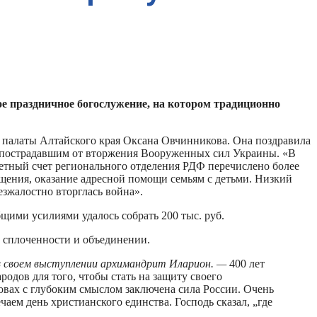
ое праздничное богослужение, на котором традиционно
й палаты Алтайского края Оксана Овчинникова. Она поздравила
и, пострадавшим от вторжения Вооруженных сил Украины. «В
етный счет регионального отделения РДФ перечислено более
щения, оказание адресной помощи семьям с детьми. Низкий
безжалостно вторглась война».
щими усилиями удалось собрать 200 тыс. руб.
, сплоченности и объединении.
в своем выступлении архимандрит Иларион. —
400 лет
родов для того, чтобы стать на защиту своего
вах с глубоким смыслом заключена сила России. Очень
аем день христианского единства. Господь сказал, „где