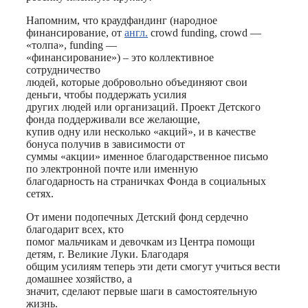
Напомним, что краудфандинг (народное
финансирование, от
англ.
crowd funding, сrowd —
«толпа», funding —
«финансирование») – это коллективное
сотрудничество
людей, которые добровольно объединяют свои
деньги, чтобы поддержать усилия
других людей или организаций. Проект Детского
фонда поддерживали все желающие,
купив одну или несколько «акций», и в качестве
бонуса получив в зависимости от
суммы «акции» именное благодарственное письмо
по электронной почте или именную
благодарность на страничках Фонда в социальных
сетях.
От имени подопечных Детский фонд сердечно
благодарит всех, кто
помог мальчикам и девочкам из Центра помощи
детям, г. Великие Луки. Благодаря
общим усилиям теперь эти дети смогут учиться вести
домашнее хозяйство, а
значит, сделают первые шаги в самостоятельную
жизнь.