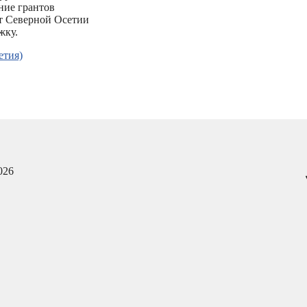
ние грантов
от Северной Осетии
жку.
етия)
026