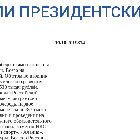
ЛИ ПРЕЗИДЕНТСКИ
16.10.2019
874
бедителями второго за
и. Всего на
й. Об этом во вторник
мического развития
538 тысяч рублей,
онда «Российский
емьям мигрантов с
очередь, первое
мере 5 млн 787 тысяч
вки и проведения на
жного образовательного
т фонда отметил НКО
и спорт», «Алания»,
уры. Всего в России