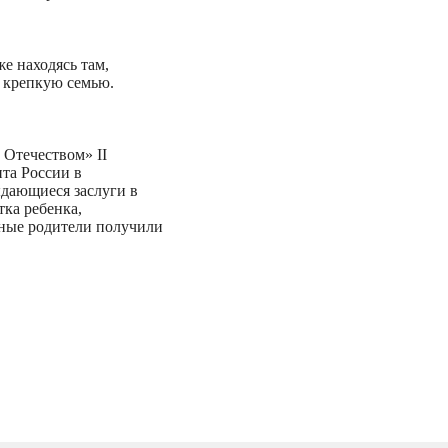
е находясь там,
ю крепкую семью.
 Отечеством» II
нта России в
ыдающиеся заслуги в
тка ребенка,
ные родители получили