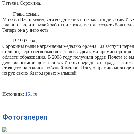
Татьяна Сорокина.
Глава семьи,
Михаил Васильевич, сам когда-то воспитывался в детдоме. И уж
вдали от родительской заботы и ласки, мечтал создать большу
Теперь она у него есть.
В 1997 году
Сорокины были награждены медалью ордена «За заслуги перед
степени, через несколько лет стали лауреатами премии президе
области образования. В 2008 году получили орден Почета за в
деле воспитания детей-сирот. И вот, очередная награда – статуэ
стоящего на ладони любящей матери. Новую премию многодет
из рук своих благодарных малышей.
Источник:
161.ru
Фотогалерея