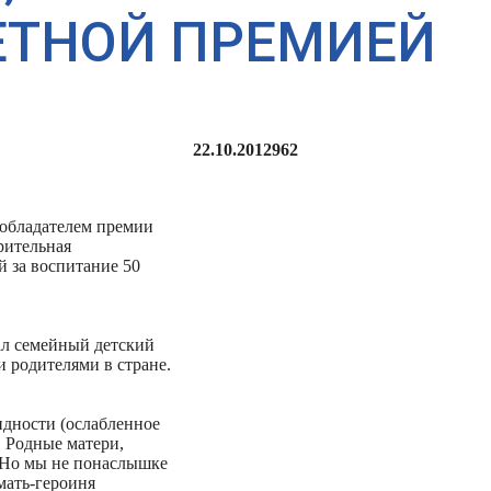
ЕТНОЙ ПРЕМИЕЙ
22.10.2012
962
 обладателем премии
рительная
й за воспитание 50
ал семейный детский
 родителями в стране.
идности (ослабленное
. Родные матери,
. Но мы не понаслышке
 мать-героиня