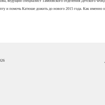
кова, ведущий специалист Тамбовского отделения Детского Фонд
епту и помочь Катюше дожить до нового 2015 года. Как именно 
026