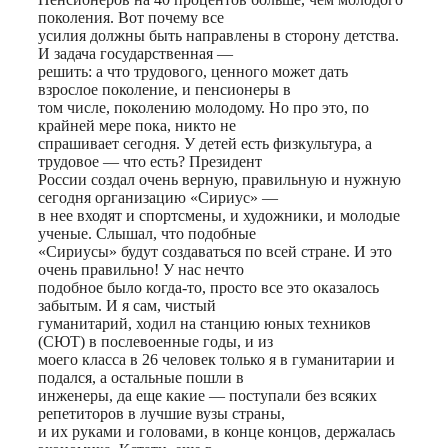
поколения. Вот почему все
усилия должны быть направлены в сторону детства.
И задача государственная —
решить: а что трудового, ценного может дать
взрослое поколение, и пенсионеры в
том числе, поколению молодому. Но про это, по
крайней мере пока, никто не
спрашивает сегодня. У детей есть физкультура, а
трудовое — что есть? Президент
России создал очень верную, правильную и нужную
сегодня организацию «Сириус» —
в нее входят и спортсмены, и художники, и молодые
ученые. Слышал, что подобные
«Сириусы» будут создаваться по всей стране. И это
очень правильно! У нас нечто
подобное было когда-то, просто все это оказалось
забытым. И я сам, чистый
гуманитарий, ходил на станцию юных техников
(СЮТ) в послевоенные годы, и из
моего класса в 26 человек только я в гуманитарии и
подался, а остальные пошли в
инженеры, да еще какие — поступали без всяких
репетиторов в лучшие вузы страны,
и их руками и головами, в конце концов, держалась