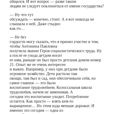
общался. И вот вопрос — разве таким
людям не следует поклониться от имени государства?
— Ну что тут
обсуждать — конечно, стоит. А я вот никогда не
слышала о ней. Даже стыдно
как-то…
— Не без
гордости могу сказать, что я принял участие в том,
чтобы Антонина Павловна
получила звание Героя социалистического труда. Ну
а после ее ухода детдом носит
ее имя, раньше он был просто детским домом номер
21. Опыт же ее очень интересен
и важен. Например, у них при детдоме было
огромное хозяйство. Дети растили там
овощи, там был и сад, они обеспечивали себя, но
самое главное — это было
воспитание трудолюбием. Колоссальная школа
трудолюбия, ничем не заменимая. А
сегодня это воспитание уходит. Потребление
остается. Как просто — взять кем-то
выращенное… Но этим куда меньше дорожат. И
именно это сегодня — одна из