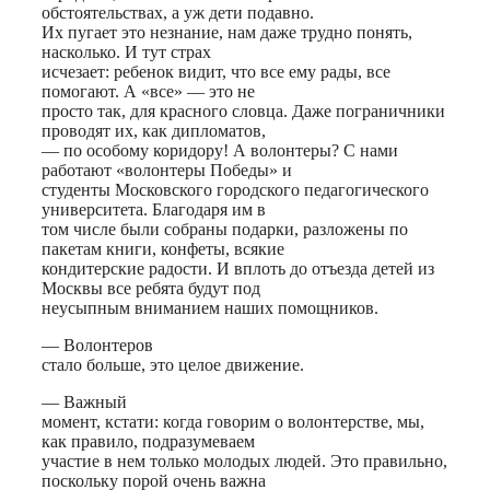
обстоятельствах, а уж дети подавно.
Их пугает это незнание, нам даже трудно понять,
насколько. И тут страх
исчезает: ребенок видит, что все ему рады, все
помогают. А «все» — это не
просто так, для красного словца. Даже пограничники
проводят их, как дипломатов,
— по особому коридору! А волонтеры? С нами
работают «волонтеры Победы» и
студенты Московского городского педагогического
университета. Благодаря им в
том числе были собраны подарки, разложены по
пакетам книги, конфеты, всякие
кондитерские радости. И вплоть до отъезда детей из
Москвы все ребята будут под
неусыпным вниманием наших помощников.
— Волонтеров
стало больше, это целое движение.
— Важный
момент, кстати: когда говорим о волонтерстве, мы,
как правило, подразумеваем
участие в нем только молодых людей. Это правильно,
поскольку порой очень важна