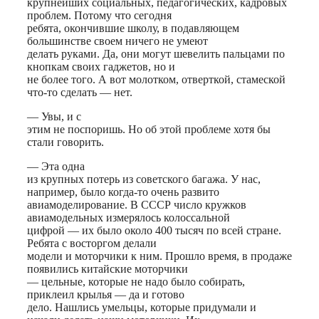
крупнейших социальных, педагогических, кадровых
проблем. Потому что сегодня
ребята, окончившие школу, в подавляющем
большинстве своем ничего не умеют
делать руками. Да, они могут шевелить пальцами по
кнопкам своих гаджетов, но и
не более того. А вот молотком, отверткой, стамеской
что-то сделать — нет.
— Увы, и с
этим не поспоришь. Но об этой проблеме хотя бы
стали говорить.
— Эта одна
из крупных потерь из советского багажа. У нас,
например, было когда-то очень развито
авиамоделирование. В СССР число кружков
авиамодельных измерялось колоссальной
цифрой — их было около 400 тысяч по всей стране.
Ребята с восторгом делали
модели и моторчики к ним. Прошло время, в продаже
появились китайские моторчики
— цельные, которые не надо было собирать,
приклеил крылья — да и готово
дело. Нашлись умельцы, которые придумали и