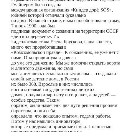
Гмайнером была создана
международная организация «Киндер дорф SOS»,
юбилей которой отмечали буквально
на днях. В нашей стране, и мы способствовали этому,
7 июня 1990 года был
подписан документ о создании на территории СССР
«детских деревень». Их
«идеологом» стала Елена Брускова, ваша коллега,
много лет проработавшая в
«Комсомольской правде». К сожалению, ее уже нет с
нами. Она продвинула и довела
до ума это движение. Мы же помогли открыть ворота
и для этого движения, но сами
мы занимались несколько иным делом — создавали
семейные детские дома, в России
их было 368. Взрослые в них числились
воспитателями государственных детских
домов, получали зарплату и соцпакет, а на детей —
особые средства. Таким
образом, были намечены два пути решения проблем
сиротства, и они себя
оправдали, что доказано опытом, годами работы.
Потом у нас нашлись инноваторы,
которые придумали приемные семьи. Полностью
продуманным этот вариант мне не