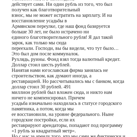
действует сами. Ни один рубль из того, что был
получен как благотворительный
взнос, мы не может истратить на зарплату. И на
восстановление усадьбы в
Армянском переулке, где наш фонд базируется
больше 30 лет, не было истрачено ни
единого благотворительного рубля! Я дал такой
зарок, как только мы сюда
переехали. Господи, вы бы видели, что тут было…
Это был дом после коммуналок.
Рухлядь, руины. Фонд взял тогда валютный кредит.
Доллар стоил шесть рублей.
Нанятая нами югославская фирма занялась не
строительством, как думают иногда, а
реставрацией. Но рассчитывались мы с банком, когда
доллар стоил 30 рублей. 491
миллион рублей был вложен сюда, и никто нам
ничего не компенсировал. Причем
усадьба изначально находилась в статусе городского
памятника, а потом, когда мы
ее восстановили, на уровне федерального. Ныне
городские постройки, если их
реставрируют арендаторы, попадают под программу
«1 рубль за квадратный метр».
Но с нас за аренду того, что мы сами же фактически и