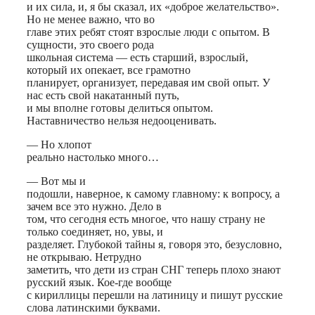
и их сила, и, я бы сказал, их «доброе желательство».
Но не менее важно, что во
главе этих ребят стоят взрослые люди с опытом. В
сущности, это своего рода
школьная система — есть старший, взрослый,
который их опекает, все грамотно
планирует, организует, передавая им свой опыт. У
нас есть свой накатанный путь,
и мы вполне готовы делиться опытом.
Наставничество нельзя недооценивать.
— Но хлопот
реально настолько много…
— Вот мы и
подошли, наверное, к самому главному: к вопросу, а
зачем все это нужно. Дело в
том, что сегодня есть многое, что нашу страну не
только соединяет, но, увы, и
разделяет. Глубокой тайны я, говоря это, безусловно,
не открываю. Нетрудно
заметить, что дети из стран СНГ теперь плохо знают
русский язык. Кое-где вообще
с кириллицы перешли на латиницу и пишут русские
слова латинскими буквами.