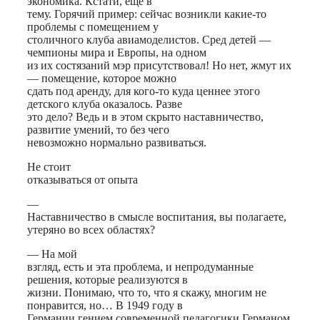
экономика. Кстати, еще в
тему. Горячий пример: сейчас возникли какие-то
проблемы с помещением у
столичного клуба авиамоделистов. Сред детей —
чемпионы мира и Европы, на одном
из их состязаний мэр присутствовал! Но нет, жмут их
— помещение, которое можно
сдать под аренду, для кого-то куда ценнее этого
детского клуба оказалось. Разве
это дело? Ведь и в этом скрыто наставничество,
развитие умений, то без чего
невозможно нормально развиваться.
Не стоит
отказываться от опыта
—
Наставничество в смысле воспитания, вы полагаете,
утеряно во всех областях?
— На мой
взгляд, есть и эта проблема, и непродуманные
решения, которые реализуются в
жизни. Понимаю, что то, что я скажу, многим не
понравится, но… В 1949 году в
Германии гением современной педагогики Германом