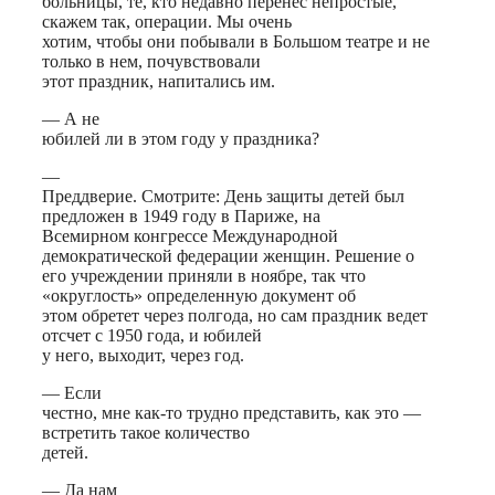
больницы, те, кто недавно перенес непростые,
скажем так, операции. Мы очень
хотим, чтобы они побывали в Большом театре и не
только в нем, почувствовали
этот праздник, напитались им.
— А не
юбилей ли в этом году у праздника?
—
Преддверие. Смотрите: День защиты детей был
предложен в 1949 году в Париже, на
Всемирном конгрессе Международной
демократической федерации женщин. Решение о
его учреждении приняли в ноябре, так что
«округлость» определенную документ об
этом обретет через полгода, но сам праздник ведет
отсчет с 1950 года, и юбилей
у него, выходит, через год.
— Если
честно, мне как-то трудно представить, как это —
встретить такое количество
детей.
— Да нам