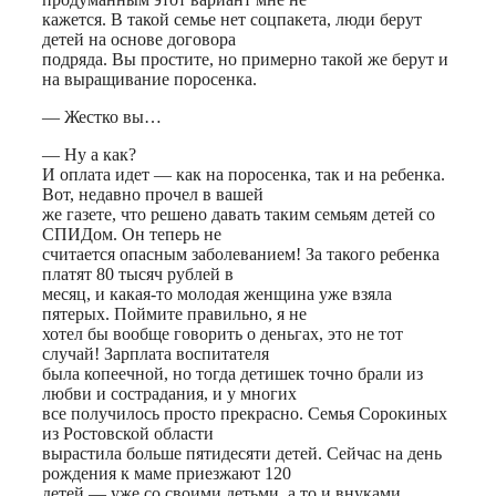
кажется. В такой семье нет соцпакета, люди берут
детей на основе договора
подряда. Вы простите, но примерно такой же берут и
на выращивание поросенка.
— Жестко вы…
— Ну а как?
И оплата идет — как на поросенка, так и на ребенка.
Вот, недавно прочел в вашей
же газете, что решено давать таким семьям детей со
СПИДом. Он теперь не
считается опасным заболеванием! За такого ребенка
платят 80 тысяч рублей в
месяц, и какая-то молодая женщина уже взяла
пятерых. Поймите правильно, я не
хотел бы вообще говорить о деньгах, это не тот
случай! Зарплата воспитателя
была копеечной, но тогда детишек точно брали из
любви и сострадания, и у многих
все получилось просто прекрасно. Семья Сорокиных
из Ростовской области
вырастила больше пятидесяти детей. Сейчас на день
рождения к маме приезжают 120
детей — уже со своими детьми, а то и внуками.