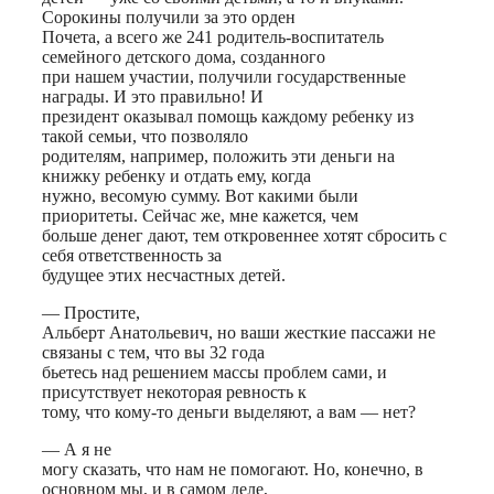
Сорокины получили за это орден
Почета, а всего же 241 родитель-воспитатель
семейного детского дома, созданного
при нашем участии, получили государственные
награды. И это правильно! И
президент оказывал помощь каждому ребенку из
такой семьи, что позволяло
родителям, например, положить эти деньги на
книжку ребенку и отдать ему, когда
нужно, весомую сумму. Вот какими были
приоритеты. Сейчас же, мне кажется, чем
больше денег дают, тем откровеннее хотят сбросить с
себя ответственность за
будущее этих несчастных детей.
— Простите,
Альберт Анатольевич, но ваши жесткие пассажи не
связаны с тем, что вы 32 года
бьетесь над решением массы проблем сами, и
присутствует некоторая ревность к
тому, что кому-то деньги выделяют, а вам — нет?
— А я не
могу сказать, что нам не помогают. Но, конечно, в
основном мы, и в самом деле,