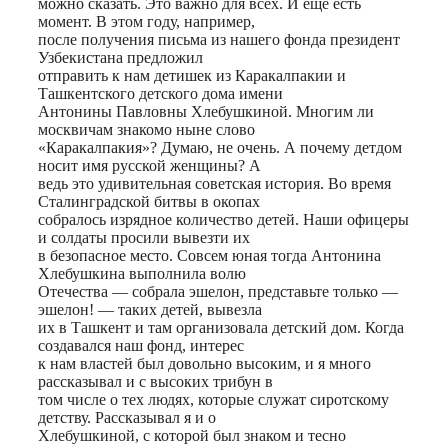
можно сказать. Это важно для всех. И еще есть
момент. В этом году, например,
после получения письма из нашего фонда президент
Узбекистана предложил
отправить к нам детишек из Каракалпакии и
Ташкентского детского дома имени
Антонины Павловны Хлебушкиной. Многим ли
москвичам знакомо ныне слово
«Каракалпакия»? Думаю, не очень. А почему детдом
носит имя русской женщины? А
ведь это удивительная советская история. Во время
Сталинградской битвы в окопах
собралось изрядное количество детей. Наши офицеры
и солдаты просили вывезти их
в безопасное место. Совсем юная тогда Антонина
Хлебушкина выполнила волю
Отечества — собрала эшелон, представьте только —
эшелон! — таких детей, вывезла
их в Ташкент и там организовала детский дом. Когда
создавался наш фонд, интерес
к нам властей был довольно высоким, и я много
рассказывал и с высоких трибун в
том числе о тех людях, которые служат сиротскому
детству. Рассказывал я и о
Хлебушкиной, с которой был знаком и тесно