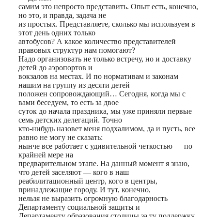
самим это непросто представить. Опыт есть, конечно,
но это, и правда, задача не
из простых. Представляете, сколько мы используем в
этот день одних только
автобусов? А какое количество представителей
правовых структур нам помогают?
Надо организовать не только встречу, но и доставку
детей до аэропортов и
вокзалов на местах. И по нормативам и законам
нашим на группу из десяти детей
положен сопровождающий… Сегодня, когда мы с
вами беседуем, то есть за двое
суток до начала праздника, мы уже приняли первые
семь детских делегаций. Точно
кто-нибудь назовет меня подхалимом, да и пусть, все
равно не могу не сказать:
нынче все работает с удивительной четкостью — по
крайней мере на
предварительном этапе. На данный момент я знаю,
что детей заселяют — кого в наш
реабилитационный центр, кого в центры,
принадлежащие городу. И тут, конечно,
нельзя не выразить огромную благодарность
Департаменту социальной защиты и
Департаменту образования столицы за ту поддержку,