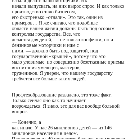
начали делать наши моторчики. Их
начали выпускать, на них вырос спрос. И как только
производство стало бизнесом,
его быстренько «отдали». Это так, один из
примеров… Я же считаю, что подобные
области нашей жизни должны быть под особым
контролем государства. Все, что
делается для детей, — не только конфетки, но и
бензиновые моторчики и иже с
ними, — должно быть под защитой, под
государственной «крышей», потому что это
мало уловимые, но совершенно безотказные приемы
воспитания умельцев, мастеров,
тружеников. Я уверен, что нашему государству
требуется все больше таких людей.
—
Профтехобразование развалено, это тоже факт.
Только сейчас оно как-то начинает
возрождаться. Я знаю, это для вас вообще больной
вопрос.
— Конечно, а
как иначе. У нас 26 миллионов детей — из 146
миллионов населения в целом.
Пенсионеров на 40 процентов больше, чем молодого