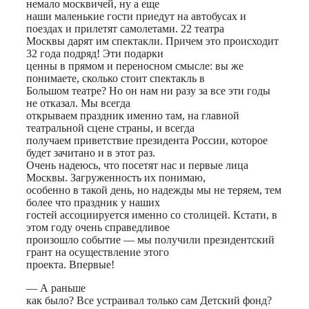
немало москвичей, ну а еще
наши маленькие гости приедут на автобусах и
поездах и прилетят самолетами. 22 театра
Москвы дарят им спектакли. Причем это происходит
32 года подряд! Эти подарки
ценны в прямом и переносном смысле: вы же
понимаете, сколько стоит спектакль в
Большом театре? Но он нам ни разу за все эти годы
не отказал. Мы всегда
открываем праздник именно там, на главной
театральной сцене страны, и всегда
получаем приветствие президента России, которое
будет зачитано и в этот раз.
Очень надеюсь, что посетят нас и первые лица
Москвы. Загруженность их понимаю,
особенно в такой день, но надежды мы не теряем, тем
более что праздник у наших
гостей ассоциируется именно со столицей. Кстати, в
этом году очень справедливое
произошло событие — мы получили президентский
грант на осуществление этого
проекта. Впервые!
— А раньше
как было? Все устраивал только сам Детский фонд?