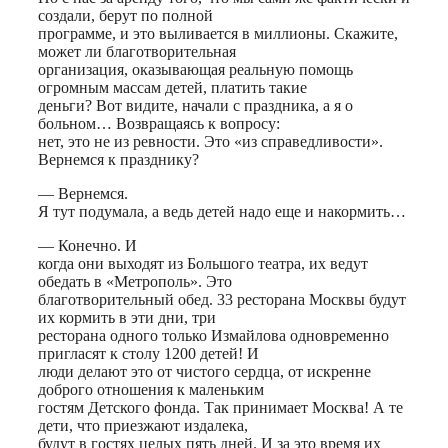
создали, берут по полной
программе, и это выливается в миллионы. Скажите,
может ли благотворительная
организация, оказывающая реальную помощь
огромным массам детей, платить такие
деньги? Вот видите, начали с праздника, а я о
больном… Возвращаясь к вопросу:
нет, это не из ревности. Это «из справедливости».
Вернемся к празднику?
— Вернемся.
Я тут подумала, а ведь детей надо еще и накормить…
— Конечно. И
когда они выходят из Большого театра, их ведут
обедать в «Метрополь». Это
благотворительный обед. 33 ресторана Москвы будут
их кормить в эти дни, три
ресторана одного только Измайлова одновременно
пригласят к столу 1200 детей! И
люди делают это от чистого сердца, от искренне
доброго отношения к маленьким
гостям Детского фонда. Так принимает Москва! А те
дети, что приезжают издалека,
будут в гостях целых пять дней. И за это время их