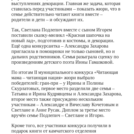
выступлениях декорации. Главная же задача, которая
ставилась перед участниками – показать жюри, что в
семье действительно читают книги вместе –
родители и дети – и обсуждают их.
Так, Светлана Подлепич вместе с сыном Игорем
поставили сказку-мюзикл «Красная шапочка на
новый лад», подготовив и костюмы, и декорации.
Ещё одна конкурсантка – Александра Захарова
пригласила в помощники не только сыновей, но и
дальних родственников. Семья разыграла сценку по
произведениям детского поэта Инны Гамазковой.
По итогам II муниципального конкурса «Читающая
мама – читающая нация» жюри выбрало
победителей: гран-при – у Ирины и Полины
Скурлатовых, первое место разделили две семья –
Татьяна и Ирина Кудрявцевы и Александра Захарова,
второе место также присуждено нескольким
участникам – Александре и Вячеславу Кочетовым и
Светлане и Анне Русак. Диплом за третье место
вручён семье Подлепич – Светлане и Игорю.
Кроме того, все участники конкурса получили в
подарок книги от камчатского отделения