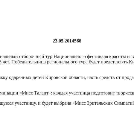
23.05.2014
568
ональный отборочный тур Национального фестиваля красоты и т
5 лет. Победительница регионального тура будет представлять К
жку одаренных детей Кировской области, часть средств от прод
минации «Мисс Талант»: каждая участница подготовит творчески
вшуюся участницу, и будет выбрана «Мисс Зрительских Симпати