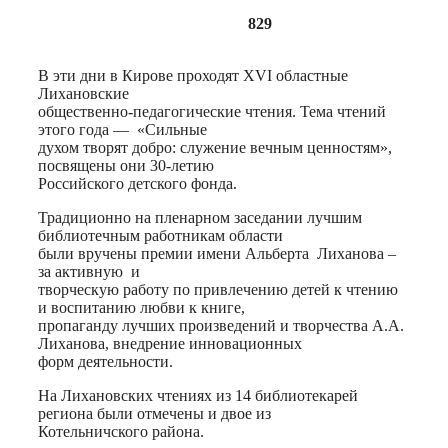
829
В эти дни в Кирове проходят XVI областные
Лихановские
общественно-педагогические чтения. Тема чтений
этого года — «Сильные
духом творят добро: служение вечным ценностям»,
посвящены они 30-летию
Российского детского фонда.
Традиционно на пленарном заседании лучшим
библиотечным работникам области
были вручены премии имени Альберта Лиханова –
за активную и
творческую работу по привлечению детей к чтению
и воспитанию любви к книге,
пропаганду лучших произведений и творчества А.А.
Лиханова, внедрение инновационных
форм деятельности.
На Лихановских чтениях из 14 библиотекарей
региона были отмечены и двое из
Котельничского района.