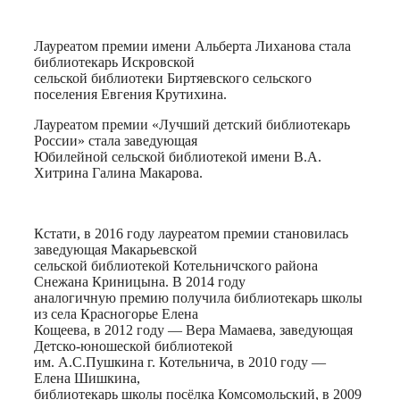
Лауреатом премии имени Альберта Лиханова стала
библиотекарь Искровской
сельской библиотеки Биртяевского сельского
поселения Евгения Крутихина.
Лауреатом премии «Лучший детский библиотекарь
России» стала заведующая
Юбилейной сельской библиотекой имени В.А.
Хитрина Галина Макарова.
Кстати, в 2016 году лауреатом премии становилась
заведующая Макарьевской
сельской библиотекой Котельничского района
Снежана Криницына. В 2014 году
аналогичную премию получила библиотекарь школы
из села Красногорье Елена
Кощеева, в 2012 году — Вера Ма­ма­е­ва, за­ве­ду­ю­щая
Дет­ско-юно­ше­ской биб­лио­те­кой
им. А.С.Пуш­ки­на г. Ко­тель­ни­ча, в 2010 году —
Елена Шишкина,
библиотекарь школы посёлка Комсомольский, в 2009