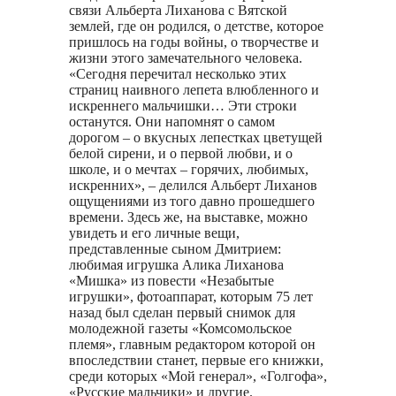
связи Альберта Лиханова с Вятской
землей, где он родился, о детстве, которое
пришлось на годы войны, о творчестве и
жизни этого замечательного человека.
«Сегодня перечитал несколько этих
страниц наивного лепета влюбленного и
искреннего мальчишки… Эти строки
останутся. Они напомнят о самом
дорогом – о вкусных лепестках цветущей
белой сирени, и о первой любви, и о
школе, и о мечтах – горячих, любимых,
искренних», – делился Альберт Лиханов
ощущениями из того давно прошедшего
времени. Здесь же, на выставке, можно
увидеть и его личные вещи,
представленные сыном Дмитрием:
любимая игрушка Алика Лиханова
«Мишка» из повести «Незабытые
игрушки», фотоаппарат, которым 75 лет
назад был сделан первый снимок для
молодежной газеты «Комсомольское
племя», главным редактором которой он
впоследствии станет, первые его книжки,
среди которых «Мой генерал», «Голгофа»,
«Русские мальчики» и другие.