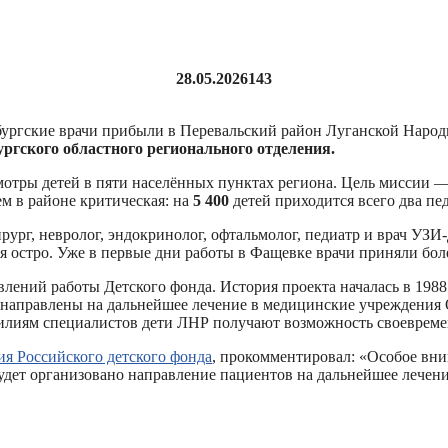
28.05.2026
143
ургские врачи прибыли в Перевальский район Луганской Наро
ргского областного регионального отделения.
мотры детей в пяти населённых пунктах региона. Цель миссии 
 в районе критическая: на
5 400
детей приходится всего два пе
ург, невролог, эндокринолог, офтальмолог, педиатр и врач УЗИ‑
я остро. Уже в первые дни работы в Фащевке врачи приняли бо
ий работы Детского фонда. История проекта началась в 1988 го
 направлены на дальнейшее лечение в медицинские учреждения 
силиям специалистов дети ЛНР получают возможность своеврем
ия Российского детского фонда
, прокомментировал: «Особое вни
удет организовано направление пациентов на дальнейшее лечен