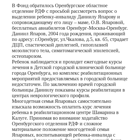
В Фонд обратилось Оренбургское областное
отделение РДФ с просьбой рассмотреть вопрос о
выделении ребенку-инвалиду Даниилу Япарову и
сопровождающему его лицу – маме, О.В. Япаровой,
бесплатных авиабилетов Оренбург-Москва-Оренбург.
Даниил Япаров, 2004 года рождения, проживающий
по адресу: г.Оренбург, ул.Чкалова, д.5, кв. 65, страдает
ДЦП, спастической диплегией, гипоплазией
мозолистого тела, симитомагической эпилепсией,
остеопарозом.
Ребенок наблюдается и проходит ежегодные курсы
лечения в Детской городской клинической больнице
города Оренбурга, но комплекс реабилитационных
мероприятий предоставляемых в городской больнице
недостаточен. По заключению врачей городской
больницы Даниилу показаны курсы реабилитации в
центрах неврологического профиля.
Многодетная семья Япаровых самостоятельно
изыскала возможность оплатить курс лечения
ребенка в реабилитационном центре Шамарина в
Калуге. Принимая во внимание ходатайство
Оренбургского отделения РДФ и сложное
материальное положение многодетной семьи
Япаровых, воспитывающей ребенка-инвалида с