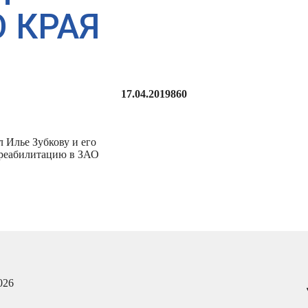
 КРАЯ
17.04.2019
860
 Илье Зубкову и его
 реабилитацию в ЗАО
026