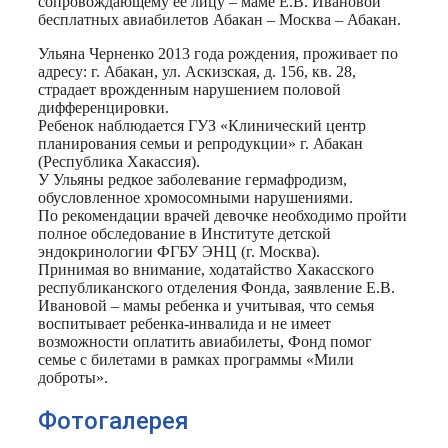
сопровождающему ее лицу – маме Е.В. Ивановой
бесплатных авиабилетов Абакан – Москва – Абакан.
Ульяна Черненко 2013 года рождения, проживает по
адресу: г. Абакан, ул. Аскизская, д. 156, кв. 28,
страдает врожденным нарушением половой
дифференцировки.
Ребенок наблюдается ГУЗ «Клинический центр
планирования семьи и репродукции» г. Абакан
(Республика Хакассия).
У Ульяны редкое заболевание гермафродизм,
обусловленное хромосомными нарушениями.
По рекомендации врачей девочке необходимо пройти
полное обследование в Институте детской
эндокринологии ФГБУ ЭНЦ (г. Москва).
Принимая во внимание, ходатайство Хакасского
республиканского отделения Фонда, заявление Е.В.
Ивановой – мамы ребенка и учитывая, что семья
воспитывает ребенка-инвалида и не имеет
возможности оплатить авиабилеты, Фонд помог
семье с билетами в рамках программы «Мили
доброты».
Фотогалерея