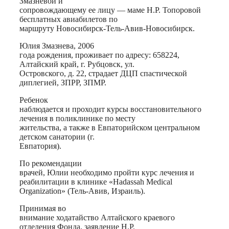
Змазневой и
сопровождающему ее лицу — маме Н.Р. Топоровой
бесплатных авиабилетов по
маршруту Новосибирск-Тель-Авив-Новосибирск.
Юлия Змазнева, 2006
года рождения, проживает по адресу: 658224,
Алтайский край, г. Рубцовск, ул.
Островского, д. 22, страдает ДЦП спастической
диплегией, ЗПРР, ЗПМР.
Ребенок
наблюдается и проходит курсы восстановительного
лечения в поликлинике по месту
жительства, а также в Евпаторийском центральном
детском санатории (г.
Евпатория).
По рекомендации
врачей, Юлии необходимо пройти курс лечения и
реабилитации в клинике «Hadassah Medical
Organization» (Тель-Авив, Израиль).
Принимая во
внимание ходатайство Алтайского краевого
отделения Фонда, заявление Н.Р.