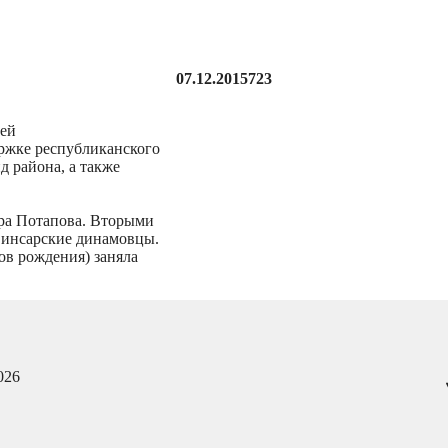
07.12.2015
723
тей
ржке республиканского
д района, а также
ра Потапова. Вторыми
 инсарские динамовцы.
ов рождения) заняла
026